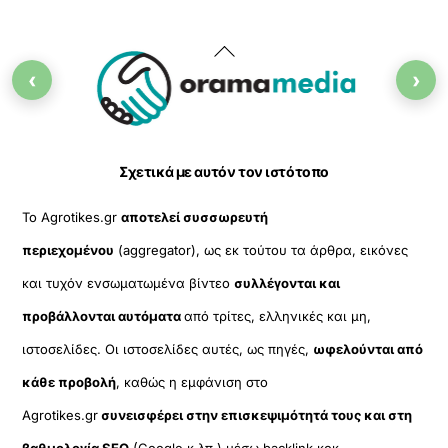
Back
‹
›
To
Top
Σχετικά με αυτόν τον ιστότοπο
Το Agrotikes.gr
αποτελεί συσσωρευτή
περιεχομένου
(aggregator), ως εκ τούτου τα άρθρα, εικόνες
και τυχόν ενσωματωμένα βίντεο
συλλέγονται και
προβάλλονται αυτόματα
από τρίτες, ελληνικές και μη,
ιστοσελίδες. Οι ιστοσελίδες αυτές, ως πηγές,
ωφελούνται από
κάθε προβολή
, καθώς η εμφάνιση στο
Agrotikes.gr
συνεισφέρει στην επισκεψιμότητά τους και στη
βαθμολογία SEO
(Google κ.λπ.) μέσω backlink κοκ.