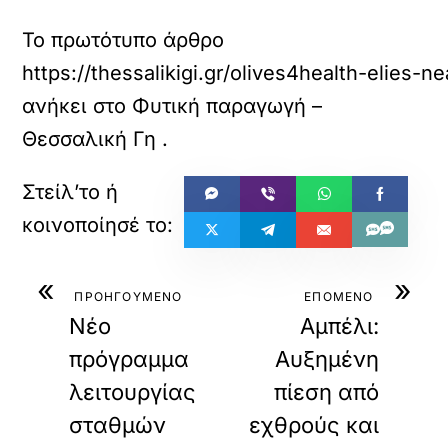
Το πρωτότυπο άρθρο
https://thessalikigi.gr/olives4health-elies-n
ανήκει στο
Φυτική παραγωγή –
Θεσσαλική Γη
.
«
»
ΠΡΟΗΓΟΥΜΕΝΟ
ΕΠΟΜΕΝΟ
Νέο
Αμπέλι:
πρόγραμμα
Αυξημένη
λειτουργίας
πίεση από
σταθμών
εχθρούς και