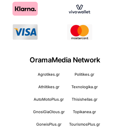
OramaMedia Network
Agrotikes.gr
Politikes.gr
Athlitikes.gr
Texnologika.gr
AutoMotoPlus.gr
Thisishellas.gr
GnosiGiaOlous.gr
Topikanea.gr
GoneisPlus.gr
TourismosPlus.gr