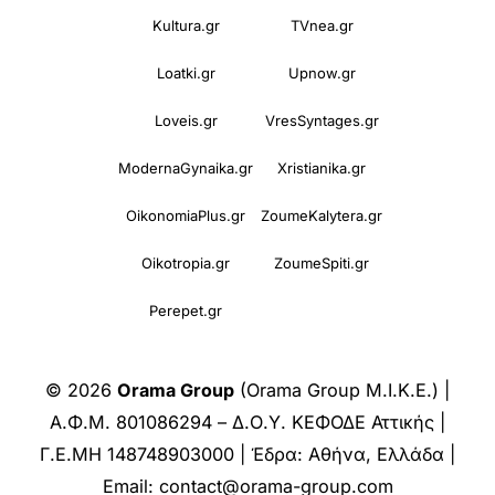
Kultura.gr
TVnea.gr
Loatki.gr
Upnow.gr
Loveis.gr
VresSyntages.gr
ModernaGynaika.gr
Xristianika.gr
OikonomiaPlus.gr
ZoumeKalytera.gr
Oikotropia.gr
ZoumeSpiti.gr
Perepet.gr
© 2026
Orama Group
(Orama Group Μ.Ι.Κ.Ε.) |
Α.Φ.Μ. 801086294 – Δ.Ο.Υ. ΚΕΦΟΔΕ Αττικής |
Γ.Ε.ΜΗ 148748903000 | Έδρα: Αθήνα, Ελλάδα |
Email: contact@orama-group.com