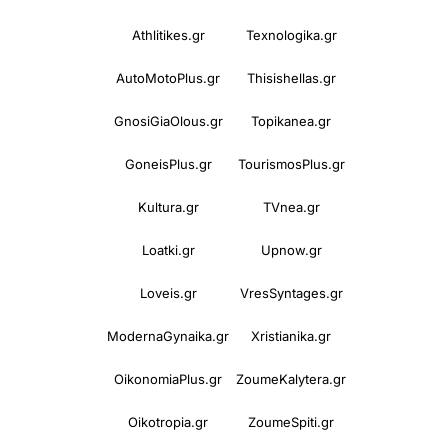
Athlitikes.gr
Texnologika.gr
AutoMotoPlus.gr
Thisishellas.gr
GnosiGiaOlous.gr
Topikanea.gr
GoneisPlus.gr
TourismosPlus.gr
Kultura.gr
TVnea.gr
Loatki.gr
Upnow.gr
Loveis.gr
VresSyntages.gr
ModernaGynaika.gr
Xristianika.gr
OikonomiaPlus.gr
ZoumeKalytera.gr
Oikotropia.gr
ZoumeSpiti.gr