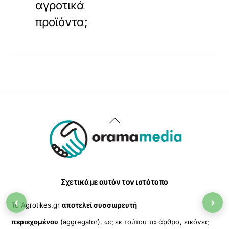
αγροτικά
προϊόντα;
Back
To
Top
Σχετικά με αυτόν τον ιστότοπο
‹
›
Το Agrotikes.gr
αποτελεί συσσωρευτή
περιεχομένου
(aggregator), ως εκ τούτου τα άρθρα, εικόνες