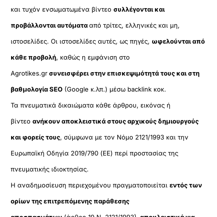
και τυχόν ενσωματωμένα βίντεο
συλλέγονται και
προβάλλονται αυτόματα
από τρίτες, ελληνικές και μη,
ιστοσελίδες. Οι ιστοσελίδες αυτές, ως πηγές,
ωφελούνται από
κάθε προβολή
, καθώς η εμφάνιση στο
Agrotikes.gr
συνεισφέρει στην επισκεψιμότητά τους και στη
βαθμολογία SEO
(Google κ.λπ.) μέσω backlink κοκ.
Τα πνευματικά δικαιώματα κάθε άρθρου, εικόνας ή
βίντεο
ανήκουν αποκλειστικά στους αρχικούς δημιουργούς
και φορείς τους
, σύμφωνα με τον Νόμο 2121/1993 και την
Ευρωπαϊκή Οδηγία 2019/790 (ΕΕ) περί προστασίας της
πνευματικής ιδιοκτησίας.
Η αναδημοσίευση περιεχομένου πραγματοποιείται
εντός των
ορίων της επιτρεπόμενης παράθεσης
αποσπασμάτων
(άρθρο 19 Ν. 2121/1993),
αποκλειστικά για