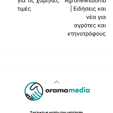
για τις χαμηλές
Agronewsbomb
τιμές
| Ειδήσεις και
νέα για
αγρότες και
κτηνοτρόφους
Back
To
Top
Σχετικά με αυτόν τον ιστότοπο