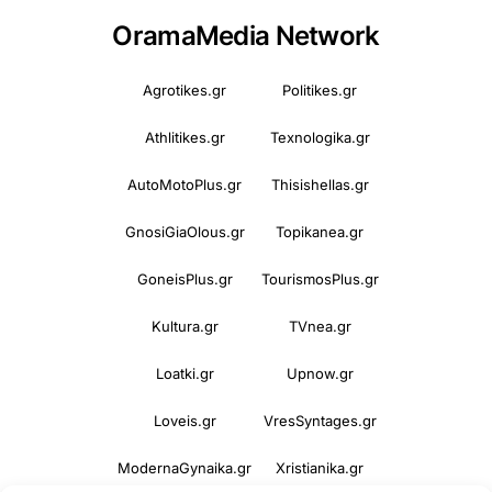
OramaMedia Network
Agrotikes.gr
Politikes.gr
Athlitikes.gr
Texnologika.gr
AutoMotoPlus.gr
Thisishellas.gr
GnosiGiaOlous.gr
Topikanea.gr
GoneisPlus.gr
TourismosPlus.gr
Kultura.gr
TVnea.gr
Loatki.gr
Upnow.gr
Loveis.gr
VresSyntages.gr
ModernaGynaika.gr
Xristianika.gr