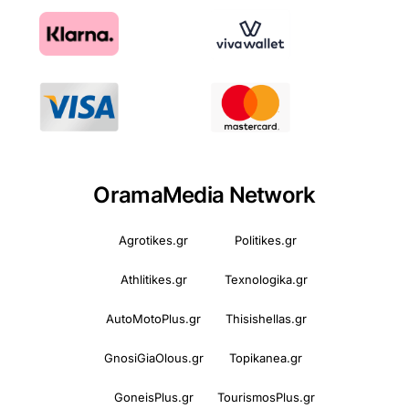
OramaMedia Network
Agrotikes.gr
Politikes.gr
Athlitikes.gr
Texnologika.gr
AutoMotoPlus.gr
Thisishellas.gr
GnosiGiaOlous.gr
Topikanea.gr
GoneisPlus.gr
TourismosPlus.gr