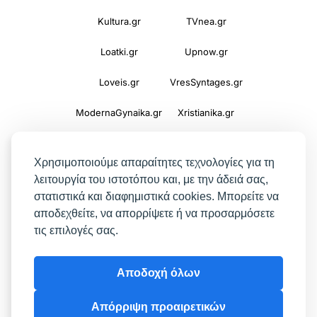
Kultura.gr
TVnea.gr
Loatki.gr
Upnow.gr
Loveis.gr
VresSyntages.gr
ModernaGynaika.gr
Xristianika.gr
OikonomiaPlus.gr
ZoumeKalytera.gr
Χρησιμοποιούμε απαραίτητες τεχνολογίες για τη
Oikotropia.gr
ZoumeSpiti.gr
λειτουργία του ιστοτόπου και, με την άδειά σας,
στατιστικά και διαφημιστικά cookies. Μπορείτε να
Perepet.gr
αποδεχθείτε, να απορρίψετε ή να προσαρμόσετε
τις επιλογές σας.
© 2026
Orama Group
(Orama Group Μ.Ι.Κ.Ε.) |
Αποδοχή όλων
Α.Φ.Μ. 801086294 – Δ.Ο.Υ. ΚΕΦΟΔΕ Αττικής |
Γ.Ε.ΜΗ 148748903000 | Έδρα: Αθήνα, Ελλάδα |
Απόρριψη προαιρετικών
Email: contact@orama-group.com