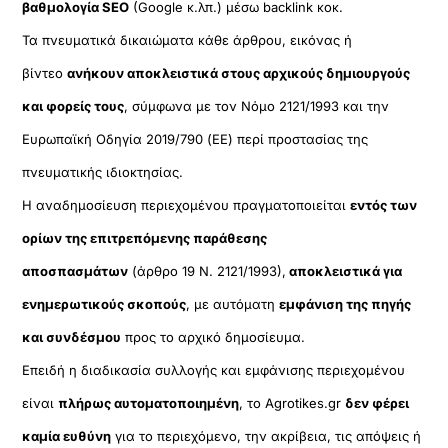
βαθμολογία SEO
(Google κ.λπ.) μέσω backlink κοκ.
Τα πνευματικά δικαιώματα κάθε άρθρου, εικόνας ή
βίντεο
ανήκουν αποκλειστικά στους αρχικούς δημιουργούς
και φορείς τους
, σύμφωνα με τον Νόμο 2121/1993 και την
Ευρωπαϊκή Οδηγία 2019/790 (ΕΕ) περί προστασίας της
πνευματικής ιδιοκτησίας.
Η αναδημοσίευση περιεχομένου πραγματοποιείται
εντός των
ορίων της επιτρεπόμενης παράθεσης
αποσπασμάτων
(άρθρο 19 Ν. 2121/1993),
αποκλειστικά για
ενημερωτικούς σκοπούς
, με αυτόματη
εμφάνιση της πηγής
και συνδέσμου
προς το αρχικό δημοσίευμα.
Επειδή η διαδικασία συλλογής και εμφάνισης περιεχομένου
είναι
πλήρως αυτοματοποιημένη
, το Agrotikes.gr
δεν φέρει
καμία ευθύνη
για το περιεχόμενο, την ακρίβεια, τις απόψεις ή