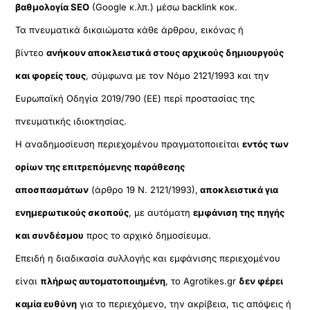
βαθμολογία SEO
(Google κ.λπ.) μέσω backlink κοκ.
Τα πνευματικά δικαιώματα κάθε άρθρου, εικόνας ή
βίντεο
ανήκουν αποκλειστικά στους αρχικούς δημιουργούς
και φορείς τους
, σύμφωνα με τον Νόμο 2121/1993 και την
Ευρωπαϊκή Οδηγία 2019/790 (ΕΕ) περί προστασίας της
πνευματικής ιδιοκτησίας.
Η αναδημοσίευση περιεχομένου πραγματοποιείται
εντός των
ορίων της επιτρεπόμενης παράθεσης
αποσπασμάτων
(άρθρο 19 Ν. 2121/1993),
αποκλειστικά για
ενημερωτικούς σκοπούς
, με αυτόματη
εμφάνιση της πηγής
και συνδέσμου
προς το αρχικό δημοσίευμα.
Επειδή η διαδικασία συλλογής και εμφάνισης περιεχομένου
είναι
πλήρως αυτοματοποιημένη
, το Agrotikes.gr
δεν φέρει
καμία ευθύνη
για το περιεχόμενο, την ακρίβεια, τις απόψεις ή