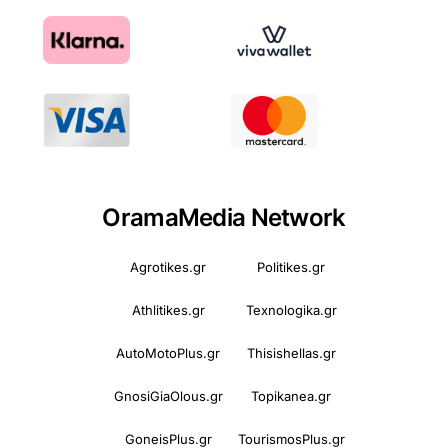
OramaMedia Network
Agrotikes.gr
Politikes.gr
Athlitikes.gr
Texnologika.gr
AutoMotoPlus.gr
Thisishellas.gr
GnosiGiaOlous.gr
Topikanea.gr
GoneisPlus.gr
TourismosPlus.gr