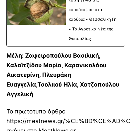
καρπόκαψας στα
καρύδια • Θεσσαλική Γη
• Τα Αγροτικά Νέα της
Θεσσαλίας
Μέλη: Ζαφειροπούλου Βασιλική,
Καλαϊτζίδου Μαρία, Καρανικολάου
Αικατερίνη, Πλευράκη
Ευαγγελία,Τσολιιού Ηλία, Χατζοπούλου
Αγγελική
Το πρωτότυπο άρθρο
https://meatnews.gr/%CE%BD%CE%
ανήκει στο
MeatNews.gr
.