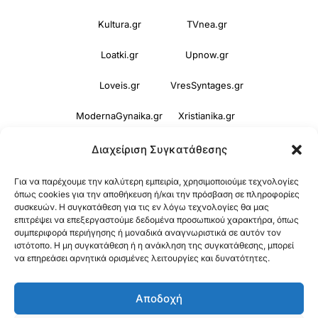
Kultura.gr
TVnea.gr
Loatki.gr
Upnow.gr
Loveis.gr
VresSyntages.gr
ModernaGynaika.gr
Xristianika.gr
OikonomiaPlus.gr
ZoumeKalytera.gr
Διαχείριση Συγκατάθεσης
Oikotropia.gr
ZoumeSpiti.gr
Για να παρέχουμε την καλύτερη εμπειρία, χρησιμοποιούμε τεχνολογίες
όπως cookies για την αποθήκευση ή/και την πρόσβαση σε πληροφορίες
Perepet.gr
συσκευών. Η συγκατάθεση για τις εν λόγω τεχνολογίες θα μας
επιτρέψει να επεξεργαστούμε δεδομένα προσωπικού χαρακτήρα, όπως
συμπεριφορά περιήγησης ή μοναδικά αναγνωριστικά σε αυτόν τον
ιστότοπο. Η μη συγκατάθεση ή η ανάκληση της συγκατάθεσης, μπορεί
© 2026
Orama Group
(Orama Group Μ.Ι.Κ.Ε.) |
να επηρεάσει αρνητικά ορισμένες λειτουργίες και δυνατότητες.
Α.Φ.Μ. 801086294 – Δ.Ο.Υ. ΚΕΦΟΔΕ Αττικής |
Αποδοχή
Γ.Ε.ΜΗ 148748903000 | Έδρα: Αθήνα, Ελλάδα |