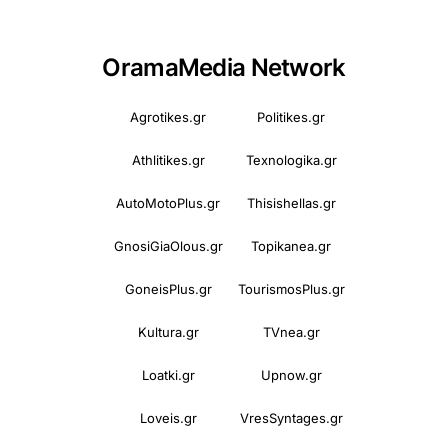
OramaMedia Network
Agrotikes.gr
Politikes.gr
Athlitikes.gr
Texnologika.gr
AutoMotoPlus.gr
Thisishellas.gr
GnosiGiaOlous.gr
Topikanea.gr
GoneisPlus.gr
TourismosPlus.gr
Kultura.gr
TVnea.gr
Loatki.gr
Upnow.gr
Loveis.gr
VresSyntages.gr