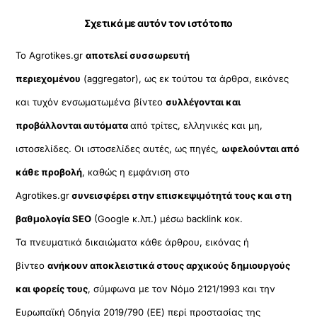
Σχετικά με αυτόν τον ιστότοπο
Το Agrotikes.gr
αποτελεί συσσωρευτή
περιεχομένου
(aggregator), ως εκ τούτου τα άρθρα, εικόνες
και τυχόν ενσωματωμένα βίντεο
συλλέγονται και
προβάλλονται αυτόματα
από τρίτες, ελληνικές και μη,
ιστοσελίδες. Οι ιστοσελίδες αυτές, ως πηγές,
ωφελούνται από
κάθε προβολή
, καθώς η εμφάνιση στο
Agrotikes.gr
συνεισφέρει στην επισκεψιμότητά τους και στη
βαθμολογία SEO
(Google κ.λπ.) μέσω backlink κοκ.
Τα πνευματικά δικαιώματα κάθε άρθρου, εικόνας ή
βίντεο
ανήκουν αποκλειστικά στους αρχικούς δημιουργούς
και φορείς τους
, σύμφωνα με τον Νόμο 2121/1993 και την
Ευρωπαϊκή Οδηγία 2019/790 (ΕΕ) περί προστασίας της