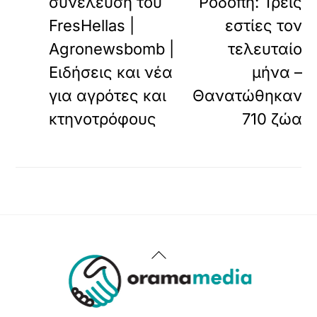
συνέλευση του
Ροδόπη: Τρεις
FresHellas |
εστίες τον
Agronewsbomb |
τελευταίο
Ειδήσεις και νέα
μήνα –
για αγρότες και
Θανατώθηκαν
κτηνοτρόφους
710 ζώα
Back
To
Top