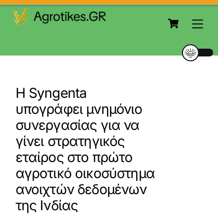
to
Cart
content
Me
Η Syngenta
υπογράφει μνημόνιο
συνεργασίας για να
γίνει στρατηγικός
εταίρος στο πρώτο
αγροτικό οικοσύστημα
ανοιχτών δεδομένων
της Ινδίας