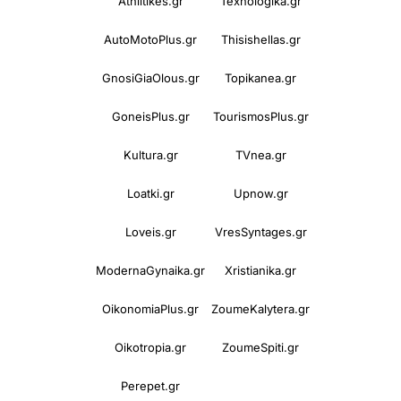
Athlitikes.gr
Texnologika.gr
AutoMotoPlus.gr
Thisishellas.gr
GnosiGiaOlous.gr
Topikanea.gr
GoneisPlus.gr
TourismosPlus.gr
Kultura.gr
TVnea.gr
Loatki.gr
Upnow.gr
Loveis.gr
VresSyntages.gr
ModernaGynaika.gr
Xristianika.gr
OikonomiaPlus.gr
ZoumeKalytera.gr
Oikotropia.gr
ZoumeSpiti.gr
Perepet.gr