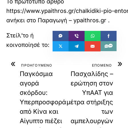
Το πρωτότυπο άρθρο
https://www.ypaithros.gr/chalkidiki-pio-ento
ανήκει στο
Παραγωγή – ypaithros.gr
.
«
»
ΠΡΟΗΓΟΥΜΕΝΟ
ΕΠΟΜΕΝΟ
Παγκόσμια
Πασχαλίδης –
αγορά
ερώτηση στον
σκόρδου:
ΥπΑΑΤ για
Υπερπροσφορά
μέτρα στήριξης
από Κίνα και
των
Αίγυπτο πιέζει
αμπελουργών