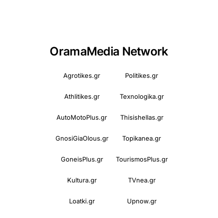
OramaMedia Network
Agrotikes.gr
Politikes.gr
Athlitikes.gr
Texnologika.gr
AutoMotoPlus.gr
Thisishellas.gr
GnosiGiaOlous.gr
Topikanea.gr
GoneisPlus.gr
TourismosPlus.gr
Kultura.gr
TVnea.gr
Loatki.gr
Upnow.gr