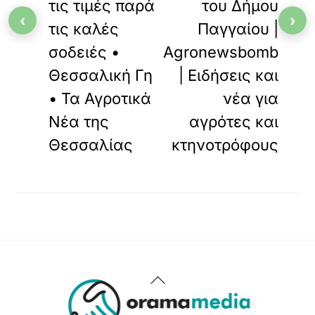
τις τιμές παρά
του Δήμου
‹
›
τις καλές
Παγγαίου |
σοδειές •
Agronewsbomb
Θεσσαλική Γη
| Ειδήσεις και
• Τα Αγροτικά
νέα για
Νέα της
αγρότες και
Θεσσαλίας
κτηνοτρόφους
Back
To