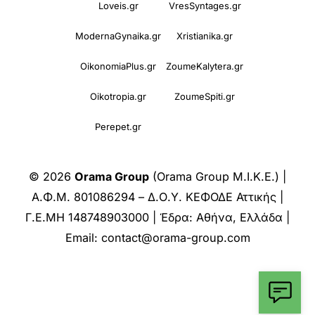
Loveis.gr
VresSyntages.gr
ModernaGynaika.gr
Xristianika.gr
OikonomiaPlus.gr
ZoumeKalytera.gr
Oikotropia.gr
ZoumeSpiti.gr
Perepet.gr
© 2026
Orama Group
(Orama Group Μ.Ι.Κ.Ε.) |
Α.Φ.Μ. 801086294 – Δ.Ο.Υ. ΚΕΦΟΔΕ Αττικής |
Γ.Ε.ΜΗ 148748903000 | Έδρα: Αθήνα, Ελλάδα |
Email: contact@orama-group.com