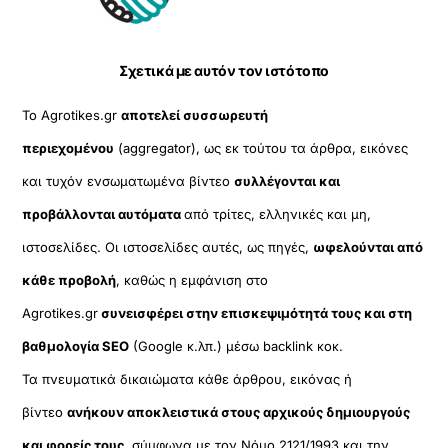
Top
Σχετικά με αυτόν τον ιστότοπο
Το Agrotikes.gr
αποτελεί συσσωρευτή
περιεχομένου
(aggregator), ως εκ τούτου τα άρθρα, εικόνες
και τυχόν ενσωματωμένα βίντεο
συλλέγονται και
προβάλλονται αυτόματα
από τρίτες, ελληνικές και μη,
ιστοσελίδες. Οι ιστοσελίδες αυτές, ως πηγές,
ωφελούνται από
κάθε προβολή
, καθώς η εμφάνιση στο
Agrotikes.gr
συνεισφέρει στην επισκεψιμότητά τους και στη
βαθμολογία SEO
(Google κ.λπ.) μέσω backlink κοκ.
Τα πνευματικά δικαιώματα κάθε άρθρου, εικόνας ή
βίντεο
ανήκουν αποκλειστικά στους αρχικούς δημιουργούς
και φορείς τους
, σύμφωνα με τον Νόμο 2121/1993 και την