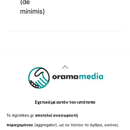
(de
minimis)
Back
To
Top
Σχετικά με αυτόν τον ιστότοπο
Το Agrotikes.gr
αποτελεί συσσωρευτή
περιεχομένου
(aggregator), ως εκ τούτου τα άρθρα, εικόνες