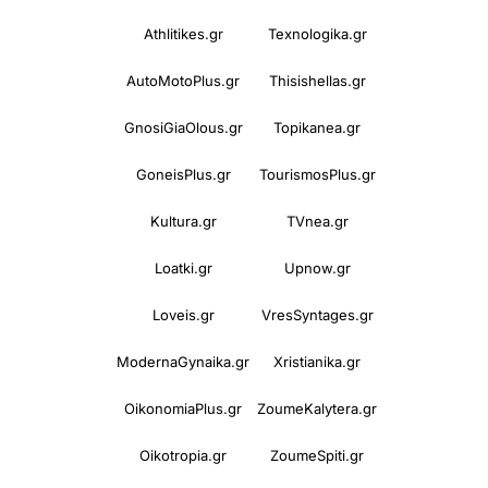
Athlitikes.gr
Texnologika.gr
AutoMotoPlus.gr
Thisishellas.gr
GnosiGiaOlous.gr
Topikanea.gr
GoneisPlus.gr
TourismosPlus.gr
Kultura.gr
TVnea.gr
Loatki.gr
Upnow.gr
Loveis.gr
VresSyntages.gr
ModernaGynaika.gr
Xristianika.gr
OikonomiaPlus.gr
ZoumeKalytera.gr
Oikotropia.gr
ZoumeSpiti.gr