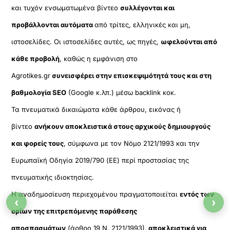
και τυχόν ενσωματωμένα βίντεο
συλλέγονται και
προβάλλονται αυτόματα
από τρίτες, ελληνικές και μη,
ιστοσελίδες. Οι ιστοσελίδες αυτές, ως πηγές,
ωφελούνται από
κάθε προβολή
, καθώς η εμφάνιση στο
Agrotikes.gr
συνεισφέρει στην επισκεψιμότητά τους και στη
βαθμολογία SEO
(Google κ.λπ.) μέσω backlink κοκ.
Τα πνευματικά δικαιώματα κάθε άρθρου, εικόνας ή
βίντεο
ανήκουν αποκλειστικά στους αρχικούς δημιουργούς
και φορείς τους
, σύμφωνα με τον Νόμο 2121/1993 και την
Ευρωπαϊκή Οδηγία 2019/790 (ΕΕ) περί προστασίας της
πνευματικής ιδιοκτησίας.
Η αναδημοσίευση περιεχομένου πραγματοποιείται
εντός των
‹
›
ορίων της επιτρεπόμενης παράθεσης
αποσπασμάτων
(άρθρο 19 Ν. 2121/1993),
αποκλειστικά για