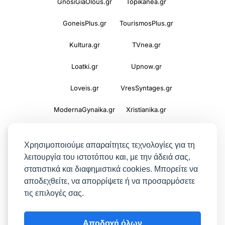
GnosiGiaOlous.gr
Topikanea.gr
GoneisPlus.gr
TourismosPlus.gr
Kultura.gr
TVnea.gr
Loatki.gr
Upnow.gr
Loveis.gr
VresSyntages.gr
ModernaGynaika.gr
Xristianika.gr
OikonomiaPlus.gr
ZoumeKalytera.gr
Χρησιμοποιούμε απαραίτητες τεχνολογίες για τη
Oikotropia.gr
ZoumeSpiti.gr
λειτουργία του ιστοτόπου και, με την άδειά σας,
στατιστικά και διαφημιστικά cookies. Μπορείτε να
Perepet.gr
αποδεχθείτε, να απορρίψετε ή να προσαρμόσετε
τις επιλογές σας.
© 2026
Orama Group
(Orama Group Μ.Ι.Κ.Ε.) |
Αποδοχή όλων
Α.Φ.Μ. 801086294 – Δ.Ο.Υ. ΚΕΦΟΔΕ Αττικής |