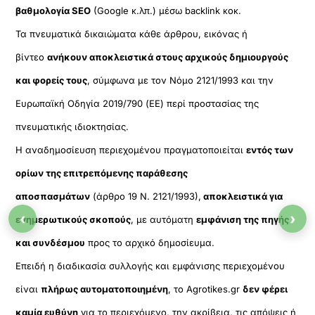
βαθμολογία SEO
(Google κ.λπ.) μέσω backlink κοκ.
Τα πνευματικά δικαιώματα κάθε άρθρου, εικόνας ή
βίντεο
ανήκουν αποκλειστικά στους αρχικούς δημιουργούς
και φορείς τους
, σύμφωνα με τον Νόμο 2121/1993 και την
Ευρωπαϊκή Οδηγία 2019/790 (ΕΕ) περί προστασίας της
πνευματικής ιδιοκτησίας.
Η αναδημοσίευση περιεχομένου πραγματοποιείται
εντός των
ορίων της επιτρεπόμενης παράθεσης
αποσπασμάτων
(άρθρο 19 Ν. 2121/1993),
αποκλειστικά για
‹
›
ενημερωτικούς σκοπούς
, με αυτόματη
εμφάνιση της πηγής
και συνδέσμου
προς το αρχικό δημοσίευμα.
Επειδή η διαδικασία συλλογής και εμφάνισης περιεχομένου
είναι
πλήρως αυτοματοποιημένη
, το Agrotikes.gr
δεν φέρει
καμία ευθύνη
για το περιεχόμενο, την ακρίβεια, τις απόψεις ή