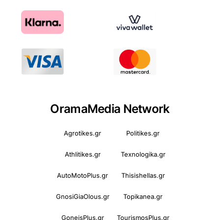
OramaMedia Network
Agrotikes.gr
Politikes.gr
Athlitikes.gr
Texnologika.gr
AutoMotoPlus.gr
Thisishellas.gr
GnosiGiaOlous.gr
Topikanea.gr
GoneisPlus.gr
TourismosPlus.gr