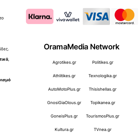
 το
OramaMedia Network
ίδες.
τικά
,
Agrotikes.gr
Politikes.gr
Athlitikes.gr
Texnologika.gr
νισμό
AutoMotoPlus.gr
Thisishellas.gr
GnosiGiaOlous.gr
Topikanea.gr
GoneisPlus.gr
TourismosPlus.gr
Kultura.gr
TVnea.gr