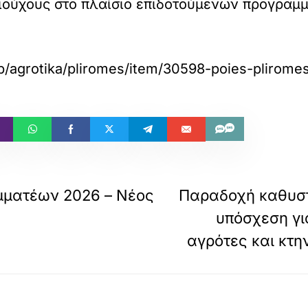
ιούχους στο πλαίσιο επιδοτούμενων προγραμ
php/agrotika/pliromes/item/30598-poies-plirom
μματέων 2026 – Νέος
Παραδοχή καθυσ
υπόσχεση γι
αγρότες και κτ