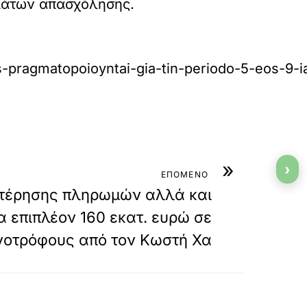
μάτων απασχόλησης.
es-pragmatopoioyntai-gia-tin-periodo-5-eos-9-
»
›
ΕΠΟΜΕΝΟ
τέρησης πληρωμών αλλά και
α επιπλέον 160 εκατ. ευρώ σε
ηνοτρόφους από τον Κωστή Χα