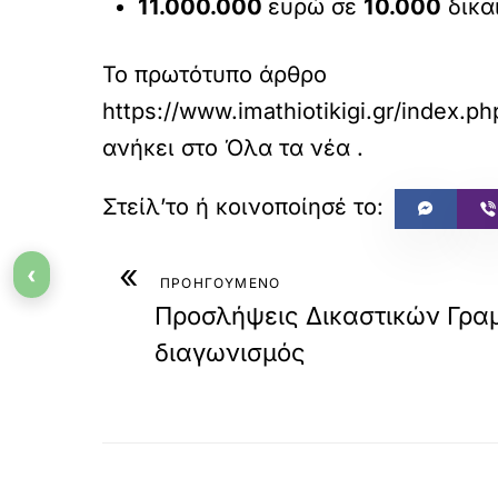
11.000.000
ευρώ σε
10.000
δικα
Το πρωτότυπο άρθρο
https://www.imathiotikigi.gr/index.
ανήκει στο
Όλα τα νέα
.
«
‹
ΠΡΟΗΓΟΥΜΕΝΟ
Προσλήψεις Δικαστικών Γρα
διαγωνισμός