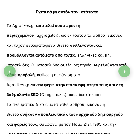
Σχετικά με αυτόν τον ιστότοπο
Το Agrotikes.gr
αποτελεί συσσωρευτή
περιεχομένου
(aggregator), ως εκ τούτου τα άρθρα, εικόνες
και τυχόν ενσωματωμένα βίντεο
συλλέγονται και
προβάλλονται αυτόματα
από τρίτες, ελληνικές και μη,
ιστοσελίδες. Οι ιστοσελίδες αυτές, ως πηγές,
ωφελούνται από
‹
›
κάθε προβολή
, καθώς η εμφάνιση στο
Agrotikes.gr
συνεισφέρει στην επισκεψιμότητά τους και στη
βαθμολογία SEO
(Google κ.λπ.) μέσω backlink κοκ.
Τα πνευματικά δικαιώματα κάθε άρθρου, εικόνας ή
βίντεο
ανήκουν αποκλειστικά στους αρχικούς δημιουργούς
και φορείς τους
, σύμφωνα με τον Νόμο 2121/1993 και την
Ευρωπαϊκή Οδηγία 2019/790 (ΕΕ) περί προστασίας της