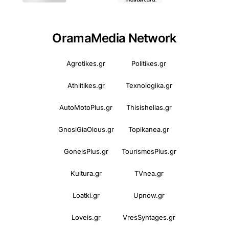
OramaMedia Network
Agrotikes.gr
Politikes.gr
Athlitikes.gr
Texnologika.gr
AutoMotoPlus.gr
Thisishellas.gr
GnosiGiaOlous.gr
Topikanea.gr
GoneisPlus.gr
TourismosPlus.gr
Kultura.gr
TVnea.gr
Loatki.gr
Upnow.gr
Loveis.gr
VresSyntages.gr