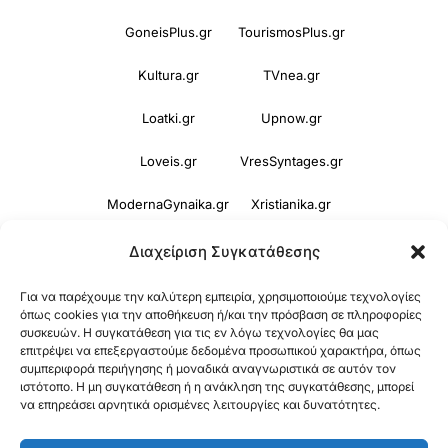
GoneisPlus.gr
TourismosPlus.gr
Kultura.gr
TVnea.gr
Loatki.gr
Upnow.gr
Loveis.gr
VresSyntages.gr
ModernaGynaika.gr
Xristianika.gr
OikonomiaPlus.gr
ZoumeKalytera.gr
Διαχείριση Συγκατάθεσης
Oikotropia.gr
ZoumeSpiti.gr
Για να παρέχουμε την καλύτερη εμπειρία, χρησιμοποιούμε τεχνολογίες
όπως cookies για την αποθήκευση ή/και την πρόσβαση σε πληροφορίες
συσκευών. Η συγκατάθεση για τις εν λόγω τεχνολογίες θα μας
Perepet.gr
επιτρέψει να επεξεργαστούμε δεδομένα προσωπικού χαρακτήρα, όπως
συμπεριφορά περιήγησης ή μοναδικά αναγνωριστικά σε αυτόν τον
ιστότοπο. Η μη συγκατάθεση ή η ανάκληση της συγκατάθεσης, μπορεί
© 2026
Orama Group
(Orama Group Μ.Ι.Κ.Ε.) |
να επηρεάσει αρνητικά ορισμένες λειτουργίες και δυνατότητες.
Α.Φ.Μ. 801086294 – Δ.Ο.Υ. ΚΕΦΟΔΕ Αττικής |