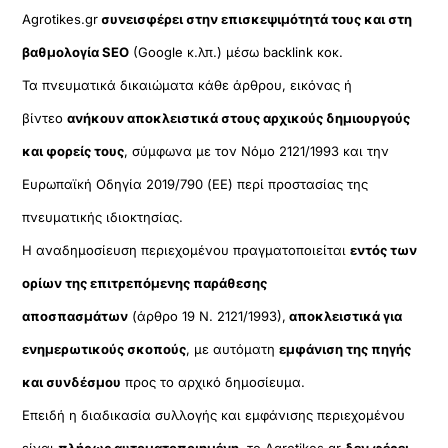
Agrotikes.gr
συνεισφέρει στην επισκεψιμότητά τους και στη
βαθμολογία SEO
(Google κ.λπ.) μέσω backlink κοκ.
Τα πνευματικά δικαιώματα κάθε άρθρου, εικόνας ή
βίντεο
ανήκουν αποκλειστικά στους αρχικούς δημιουργούς
και φορείς τους
, σύμφωνα με τον Νόμο 2121/1993 και την
Ευρωπαϊκή Οδηγία 2019/790 (ΕΕ) περί προστασίας της
πνευματικής ιδιοκτησίας.
Η αναδημοσίευση περιεχομένου πραγματοποιείται
εντός των
ορίων της επιτρεπόμενης παράθεσης
αποσπασμάτων
(άρθρο 19 Ν. 2121/1993),
αποκλειστικά για
ενημερωτικούς σκοπούς
, με αυτόματη
εμφάνιση της πηγής
και συνδέσμου
προς το αρχικό δημοσίευμα.
Επειδή η διαδικασία συλλογής και εμφάνισης περιεχομένου
είναι
πλήρως αυτοματοποιημένη
, το Agrotikes.gr
δεν φέρει