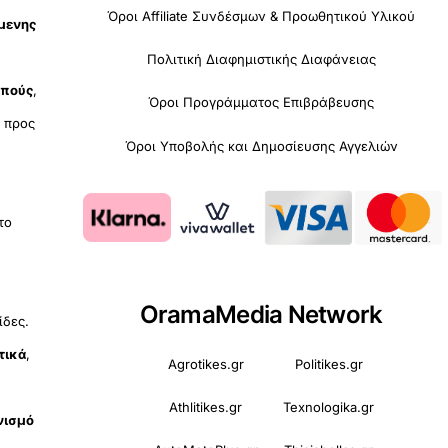
Όροι Affiliate Συνδέσμων & Προωθητικού Υλικού
όμενης
Πολιτική Διαφημιστικής Διαφάνειας
οπούς
,
Όροι Προγράμματος Επιβράβευσης
υ
προς
Όροι Υποβολής και Δημοσίευσης Αγγελιών
 το
OramaMedia Network
ίδες.
τικά
,
Agrotikes.gr
Politikes.gr
Athlitikes.gr
Texnologika.gr
νισμό