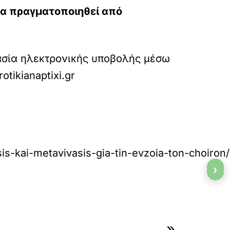
θα πραγματοποιηθεί από
κασία ηλεκτρονικής υποβολής μέσω
rotikianaptixi.gr
sis-kai-metavivasis-gia-tin-evzoia-ton-choiron/
›
»