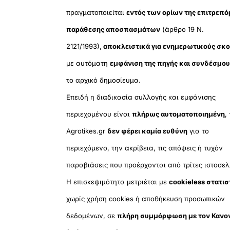
πραγματοποιείται
εντός των ορίων της επιτρεπ
παράθεσης αποσπασμάτων
(άρθρο 19 Ν.
2121/1993),
αποκλειστικά για ενημερωτικούς σκ
με αυτόματη
εμφάνιση της πηγής και συνδέσμο
το αρχικό δημοσίευμα.
Επειδή η διαδικασία συλλογής και εμφάνισης
περιεχομένου είναι
πλήρως αυτοματοποιημένη
,
Agrotikes.gr
δεν φέρει καμία ευθύνη
για το
περιεχόμενο, την ακρίβεια, τις απόψεις ή τυχόν
παραβιάσεις που προέρχονται από τρίτες ιστοσελ
Η επισκεψιμότητα μετριέται με
cookieless στατισ
χωρίς χρήση cookies ή αποθήκευση προσωπικών
δεδομένων, σε
πλήρη συμμόρφωση με τον Κανο