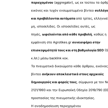
περιεχομένου
(aggregator), ως εκ τούτου τα άρθ
εικόνες και τυχόν ενσωματωμένα βίντεο
συλλέγο
και προβάλλονται αυτόματα
από τρίτες, ελληνικέ
μη, ιστοσελίδες. Οι ιστοσελίδες αυτές, ως
πηγές,
ωφελούνται από κάθε προβολή
, καθώς η
εμφάνιση στο Agrotikes.gr
συνεισφέρει στην
επισκεψιμότητά τους και στη βαθμολογία SEO
(G
κ.λπ.) μέσω backlink κοκ.
Τα πνευματικά δικαιώματα κάθε άρθρου, εικόνας
βίντεο
ανήκουν αποκλειστικά στους αρχικούς
δημιουργούς και φορείς τους
, σύμφωνα με τον Ν
2121/1993 και την Ευρωπαϊκή Οδηγία 2019/790 (ΕΕ
προστασίας της πνευματικής ιδιοκτησίας.
Η αναδημοσίευση περιεχομένου