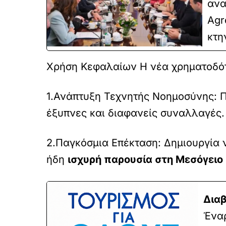
ανα
Agr
κτη
Χρήση Κεφαλαίων Η νέα χρηματοδότη
1.Ανάπτυξη Τεχνητής Νοημοσύνης: Π
έξυπνες και διαφανείς συναλλαγές.
2.Παγκόσμια Επέκταση: Δημιουργία 
ήδη
ισχυρή παρουσία στη Μεσόγειο
Διαβ
Έναρ