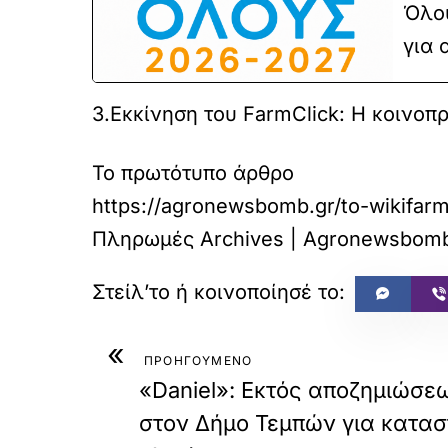
Όλου
για 
3.Εκκίνηση του FarmClick: Η κοινοπ
Το πρωτότυπο άρθρο
https://agronewsbomb.gr/to-wikifarme
Πληρωμές Archives | Agronewsbomb 
«
ΠΡΟΗΓΟΥΜΕΝΟ
«Daniel»: Εκτός αποζημιώσ
στον Δήμο Τεμπών για κατα