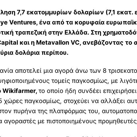
ληση 7,7 εκατομμυρίων δολαρίων (7,1 εκατ.
eye Ventures, ένα από τα κορυφαία ευρωπαϊκά
οτική τραπεζική στην Ελλάδα. Στη χρηματοδό
 Capital και η Metavallon VC, ανεβάζοντας το
μύρια δολάρια περίπου.
ανία αποτελεί μια αγορά άνω των 8 τρισεκατ
ψηφιοποιημένους τομείς παγκοσμίως, με λιγ
ο Wikifarmer,
το οποίο ήδη συνδέει επιχειρήσε
5 χώρες παγκοσμίως, στοχεύει να αλλάξει α
τον πυρήνα της πλατφόρμας του, αυτοματοποιε
σα αγοραστές με πιστοποιημένους προμηθευτές