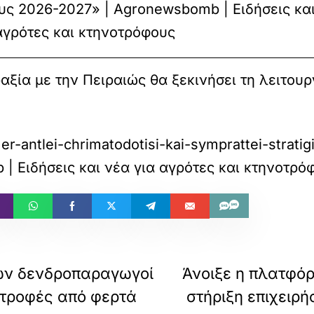
ς 2026-2027» | Agronewsbomb | Ειδήσεις κα
αγρότες και κτηνοτρόφους
ραξία με την Πειραιώς θα ξεκινήσει τη λειτου
r-antlei-chrimatodotisi-kai-symprattei-stratig
| Ειδήσεις και νέα για αγρότες και κτηνοτρό
εων δενδροπαραγωγοί
Άνοιξε η πλατφόρ
στροφές από φερτά
στήριξη επιχειρ