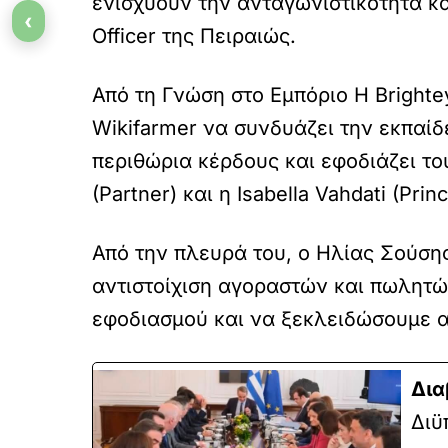
ενισχύουν την ανταγωνιστικότητα κα
‹
Officer της Πειραιώς.
Από τη Γνώση στο Εμπόριο Η Brighte
Wikifarmer να συνδυάζει την εκπαίδ
περιθώρια κέρδους και εφοδιάζει το
(Partner) και η Isabella Vahdati (Prin
Από την πλευρά του, ο Ηλίας Σούση
αντιστοίχιση αγοραστών και πωλητώ
εφοδιασμού και να ξεκλειδώσουμε 
Δια
Διϋ