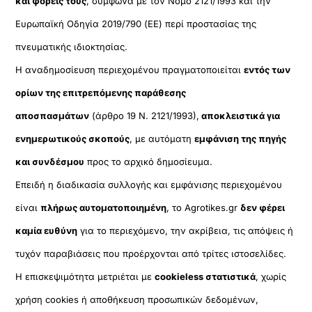
και φορείς τους
, σύμφωνα με τον Νόμο 2121/1993 και την
Ευρωπαϊκή Οδηγία 2019/790 (ΕΕ) περί προστασίας της
πνευματικής ιδιοκτησίας.
Η αναδημοσίευση περιεχομένου πραγματοποιείται
εντός των
ορίων της επιτρεπόμενης παράθεσης
αποσπασμάτων
(άρθρο 19 Ν. 2121/1993),
αποκλειστικά για
ενημερωτικούς σκοπούς
, με αυτόματη
εμφάνιση της πηγής
και συνδέσμου
προς το αρχικό δημοσίευμα.
Επειδή η διαδικασία συλλογής και εμφάνισης περιεχομένου
είναι
πλήρως αυτοματοποιημένη
, το Agrotikes.gr
δεν φέρει
καμία ευθύνη
για το περιεχόμενο, την ακρίβεια, τις απόψεις ή
τυχόν παραβιάσεις που προέρχονται από τρίτες ιστοσελίδες.
Η επισκεψιμότητα μετριέται με
cookieless στατιστικά
, χωρίς
χρήση cookies ή αποθήκευση προσωπικών δεδομένων,