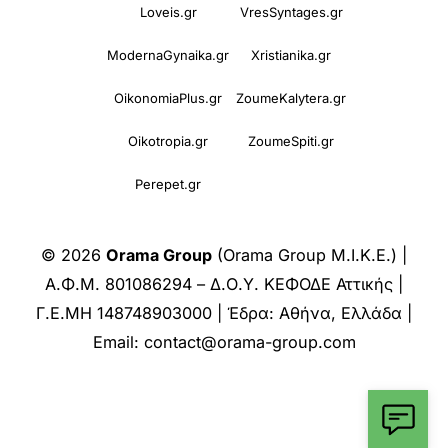
Loveis.gr
VresSyntages.gr
ModernaGynaika.gr
Xristianika.gr
OikonomiaPlus.gr
ZoumeKalytera.gr
Oikotropia.gr
ZoumeSpiti.gr
Perepet.gr
© 2026
Orama Group
(Orama Group Μ.Ι.Κ.Ε.) |
Α.Φ.Μ. 801086294 – Δ.Ο.Υ. ΚΕΦΟΔΕ Αττικής |
Γ.Ε.ΜΗ 148748903000 | Έδρα: Αθήνα, Ελλάδα |
Email: contact@orama-group.com