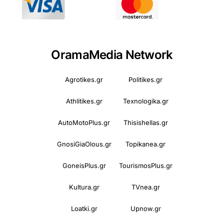
OramaMedia Network
Agrotikes.gr
Politikes.gr
Athlitikes.gr
Texnologika.gr
AutoMotoPlus.gr
Thisishellas.gr
GnosiGiaOlous.gr
Topikanea.gr
GoneisPlus.gr
TourismosPlus.gr
Kultura.gr
TVnea.gr
Loatki.gr
Upnow.gr