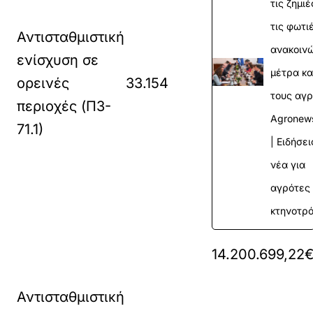
τις ζημι
τις φωτι
Αντισταθμιστική
ανακοιν
ενίσχυση σε
μέτρα κα
ορεινές
33.154
τους αγρ
περιοχές (Π3-
Agrone
71.1)
| Ειδήσει
νέα για
αγρότες 
κτηνοτρ
14.200.699,22
Αντισταθμιστική