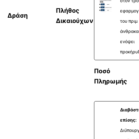
στον τρ
Πλήθος
εφαρμογ
Δράση
Δικαιούχων
του πριμ
άνθρακα
ενόψει
προκήρυ
Ποσό
Πληρωμής
Διαβάστ
επίσης:
Διϋπουργ