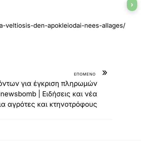
›
-veltiosis-den-apokleiodai-nees-allages/
»
ΕΠΟΜΕΝΟ
όντων για έγκριση πληρωμών
onewsbomb | Ειδήσεις και νέα
ια αγρότες και κτηνοτρόφους