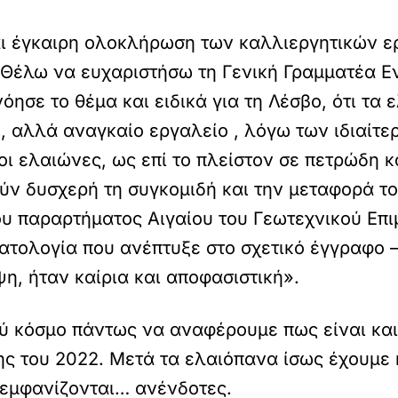
αι έγκαιρη ολοκλήρωση των καλλιεργητικών ερ
. Θέλω να ευχαριστήσω τη Γενική Γραµµατέα
ησε το θέµα και ειδικά για τη Λέσβο, ότι τα 
 αλλά αναγκαίο εργαλείο , λόγω των ιδιαίτ
ι ελαιώνες, ως επί το πλείστον σε πετρώδη κ
ν δυσχερή τη συγκοµιδή και την µεταφορά το
ου παραρτήµατος Αιγαίου του Γεωτεχνικού Ε
ατολογία που ανέπτυξε στο σχετικό έγγραφο –
ψη, ήταν καίρια και αποφασιστική».
ύ κόσµο πάντως να αναφέρουµε πως είναι και
ς του 2022. Μετά τα ελαιόπανα ίσως έχουµε κ
ς εµφανίζονται… ανένδοτες.