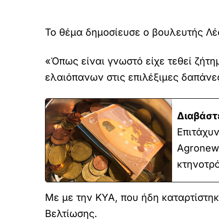
Το θέµα δηµοσίευσε ο βουλευτής Λέ
«Όπως είναι γνωστό είχε τεθεί ζήτ
ελαιόπανων στις επιλέξιµες δαπάνε
Διαβάστ
Επιτάχυ
Agronews
κτηνοτρ
Με µε την ΚΥΑ, που ήδη καταρτίστη
Βελτίωσης.