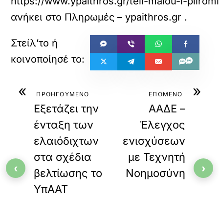
https://www.ypaithros.gr/teli-maiou-i-plir
ανήκει στο
Πληρωμές – ypaithros.gr
.
«
»
ΠΡΟΗΓΟΥΜΕΝΟ
ΕΠΟΜΕΝΟ
Εξετάζει την
ΑΑΔΕ –
ένταξη των
Έλεγχος
ελαιόδιχτων
ενισχύσεων
στα σχέδια
με Τεχνητή
‹
›
βελτίωσης το
Νοημοσύνη
ΥπΑΑΤ