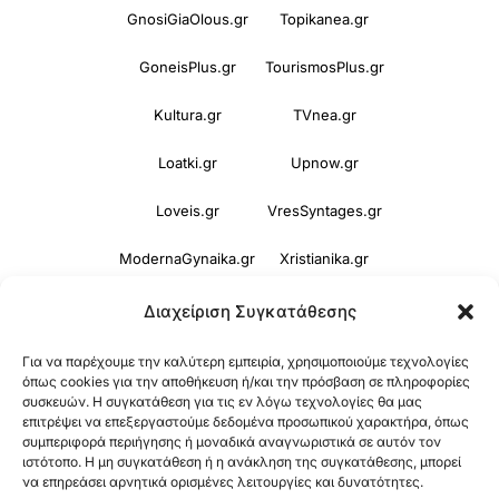
GnosiGiaOlous.gr
Topikanea.gr
GoneisPlus.gr
TourismosPlus.gr
Kultura.gr
TVnea.gr
Loatki.gr
Upnow.gr
Loveis.gr
VresSyntages.gr
ModernaGynaika.gr
Xristianika.gr
OikonomiaPlus.gr
ZoumeKalytera.gr
Διαχείριση Συγκατάθεσης
Oikotropia.gr
ZoumeSpiti.gr
Για να παρέχουμε την καλύτερη εμπειρία, χρησιμοποιούμε τεχνολογίες
όπως cookies για την αποθήκευση ή/και την πρόσβαση σε πληροφορίες
Perepet.gr
συσκευών. Η συγκατάθεση για τις εν λόγω τεχνολογίες θα μας
επιτρέψει να επεξεργαστούμε δεδομένα προσωπικού χαρακτήρα, όπως
συμπεριφορά περιήγησης ή μοναδικά αναγνωριστικά σε αυτόν τον
ιστότοπο. Η μη συγκατάθεση ή η ανάκληση της συγκατάθεσης, μπορεί
© 2026
Orama Group
(Orama Group Μ.Ι.Κ.Ε.) |
να επηρεάσει αρνητικά ορισμένες λειτουργίες και δυνατότητες.