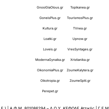
GnosiGiaOlous.gr
Topikanea.gr
GoneisPlus.gr
TourismosPlus.gr
Kultura.gr
TVnea.gr
Loatki.gr
Upnow.gr
Loveis.gr
VresSyntages.gr
ModernaGynaika.gr
Xristianika.gr
OikonomiaPlus.gr
ZoumeKalytera.gr
Oikotropia.gr
ZoumeSpiti.gr
Perepet.gr
.Ε.) | Α.Φ.Μ. 801086294 – Δ.Ο.Υ. ΚΕΦΟΔΕ Αττικής | Γ.Ε