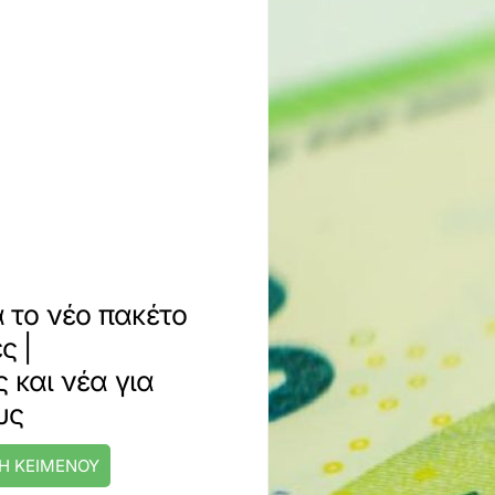
α το νέο πακέτο
ς |
 και νέα για
υς
Η ΚΕΙΜΕΝΟΥ