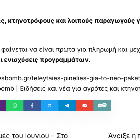
ες, κτηνοτρόφους και λοιπούς παραγωγούς γ
φαίνεται να είναι πρώτα για πληρωμή και μέχρ
αι ενισχύσεις προγραμμάτων.
wsbomb.gr/teleytaies-pinelies-gia-to-neo-pake
mb | Ειδήσεις και νέα για αγρότες και κτην
ές του Ιουνίου – Στο
Άνοιξε η 