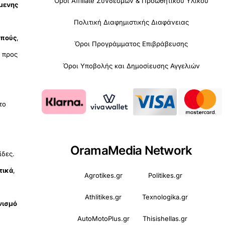
Όροι Affiliate Συνδέσμων & Προωθητικού Υλικού
όμενης
Πολιτική Διαφημιστικής Διαφάνειας
οπούς
,
Όροι Προγράμματος Επιβράβευσης
υ
προς
Όροι Υποβολής και Δημοσίευσης Αγγελιών
 το
OramaMedia Network
ίδες.
τικά
,
Agrotikes.gr
Politikes.gr
Athlitikes.gr
Texnologika.gr
νισμό
AutoMotoPlus.gr
Thisishellas.gr