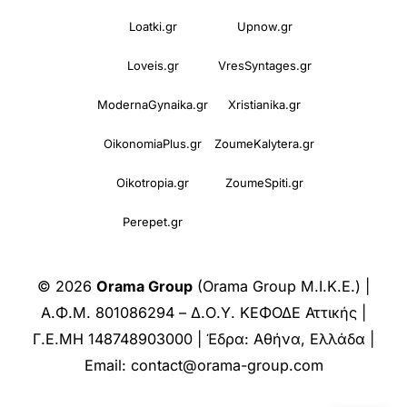
Loatki.gr
Upnow.gr
Loveis.gr
VresSyntages.gr
ModernaGynaika.gr
Xristianika.gr
OikonomiaPlus.gr
ZoumeKalytera.gr
Oikotropia.gr
ZoumeSpiti.gr
Perepet.gr
© 2026
Orama Group
(Orama Group Μ.Ι.Κ.Ε.) |
Α.Φ.Μ. 801086294 – Δ.Ο.Υ. ΚΕΦΟΔΕ Αττικής |
Γ.Ε.ΜΗ 148748903000 | Έδρα: Αθήνα, Ελλάδα |
Email: contact@orama-group.com