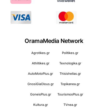
OramaMedia Network
Agrotikes.gr
Politikes.gr
Athlitikes.gr
Texnologika.gr
AutoMotoPlus.gr
Thisishellas.gr
GnosiGiaOlous.gr
Topikanea.gr
GoneisPlus.gr
TourismosPlus.gr
Kultura.gr
TVnea.gr