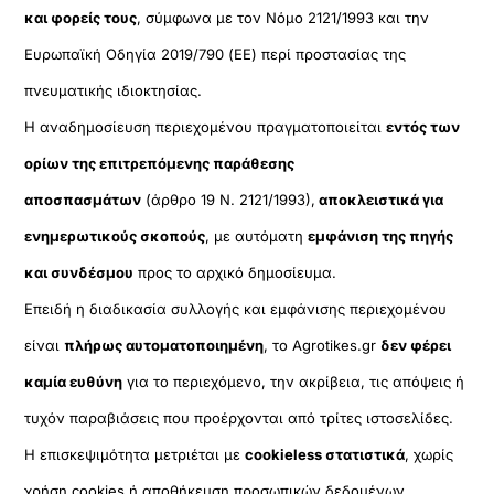
και φορείς τους
, σύμφωνα με τον Νόμο 2121/1993 και την
Ευρωπαϊκή Οδηγία 2019/790 (ΕΕ) περί προστασίας της
πνευματικής ιδιοκτησίας.
Η αναδημοσίευση περιεχομένου πραγματοποιείται
εντός των
ορίων της επιτρεπόμενης παράθεσης
αποσπασμάτων
(άρθρο 19 Ν. 2121/1993),
αποκλειστικά για
ενημερωτικούς σκοπούς
, με αυτόματη
εμφάνιση της πηγής
και συνδέσμου
προς το αρχικό δημοσίευμα.
Επειδή η διαδικασία συλλογής και εμφάνισης περιεχομένου
είναι
πλήρως αυτοματοποιημένη
, το Agrotikes.gr
δεν φέρει
καμία ευθύνη
για το περιεχόμενο, την ακρίβεια, τις απόψεις ή
τυχόν παραβιάσεις που προέρχονται από τρίτες ιστοσελίδες.
Η επισκεψιμότητα μετριέται με
cookieless στατιστικά
, χωρίς
χρήση cookies ή αποθήκευση προσωπικών δεδομένων,