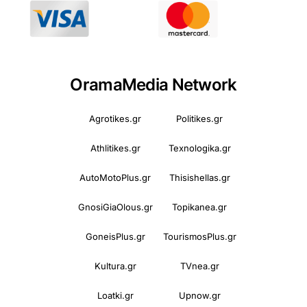
OramaMedia Network
Agrotikes.gr
Politikes.gr
Athlitikes.gr
Texnologika.gr
AutoMotoPlus.gr
Thisishellas.gr
GnosiGiaOlous.gr
Topikanea.gr
GoneisPlus.gr
TourismosPlus.gr
Kultura.gr
TVnea.gr
Loatki.gr
Upnow.gr