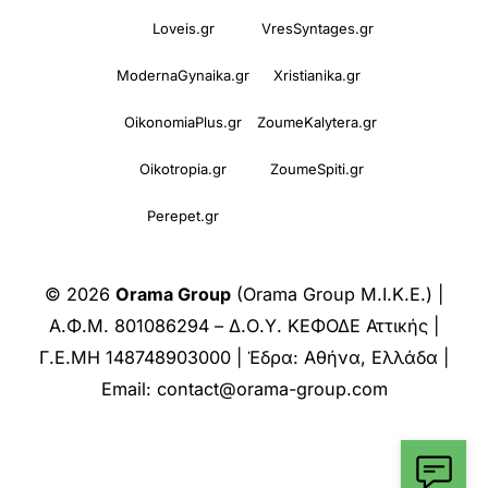
Loveis.gr
VresSyntages.gr
ModernaGynaika.gr
Xristianika.gr
OikonomiaPlus.gr
ZoumeKalytera.gr
Oikotropia.gr
ZoumeSpiti.gr
Perepet.gr
© 2026
Orama Group
(Orama Group Μ.Ι.Κ.Ε.) |
Α.Φ.Μ. 801086294 – Δ.Ο.Υ. ΚΕΦΟΔΕ Αττικής |
Γ.Ε.ΜΗ 148748903000 | Έδρα: Αθήνα, Ελλάδα |
Email: contact@orama-group.com