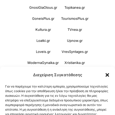
GnosiGiaOlous.gr
Topikanea.gr
GoneisPlus.gr
TourismosPlus.gr
Kultura.gr
TVnea.gr
Loatki.gr
Upnow.gr
Loveis.gr
VresSyntages.gr
ModernaGynaika.gr
Xristianika.gr
OikonomiaPlus.gr
ZoumeKalytera.gr
Διαχείριση Συγκατάθεσης
Oikotropia.gr
ZoumeSpiti.gr
Για να παρέχουμε την καλύτερη εμπειρία, χρησιμοποιούμε τεχνολογίες
όπως cookies για την αποθήκευση ή/και την πρόσβαση σε πληροφορίες
συσκευών. Η συγκατάθεση για τις εν λόγω τεχνολογίες θα μας
Perepet.gr
επιτρέψει να επεξεργαστούμε δεδομένα προσωπικού χαρακτήρα, όπως
συμπεριφορά περιήγησης ή μοναδικά αναγνωριστικά σε αυτόν τον
ιστότοπο. Η μη συγκατάθεση ή η ανάκληση της συγκατάθεσης, μπορεί
© 2026
Orama Group
(Orama Group Μ.Ι.Κ.Ε.) |
να επηρεάσει αρνητικά ορισμένες λειτουργίες και δυνατότητες.