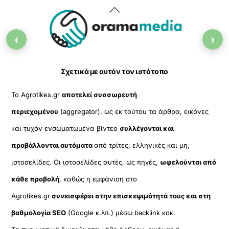
Back
To
‹
›
Top
Σχετικά με αυτόν τον ιστότοπο
Το Agrotikes.gr
αποτελεί συσσωρευτή
περιεχομένου
(aggregator), ως εκ τούτου τα άρθρα, εικόνες
και τυχόν ενσωματωμένα βίντεο
συλλέγονται και
προβάλλονται αυτόματα
από τρίτες, ελληνικές και μη,
ιστοσελίδες. Οι ιστοσελίδες αυτές, ως πηγές,
ωφελούνται από
κάθε προβολή
, καθώς η εμφάνιση στο
Agrotikes.gr
συνεισφέρει στην επισκεψιμότητά τους και στη
βαθμολογία SEO
(Google κ.λπ.) μέσω backlink κοκ.