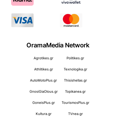
OramaMedia Network
Agrotikes.gr
Politikes.gr
Athlitikes.gr
Texnologika.gr
AutoMotoPlus.gr
Thisishellas.gr
GnosiGiaOlous.gr
Topikanea.gr
GoneisPlus.gr
TourismosPlus.gr
Kultura.gr
TVnea.gr