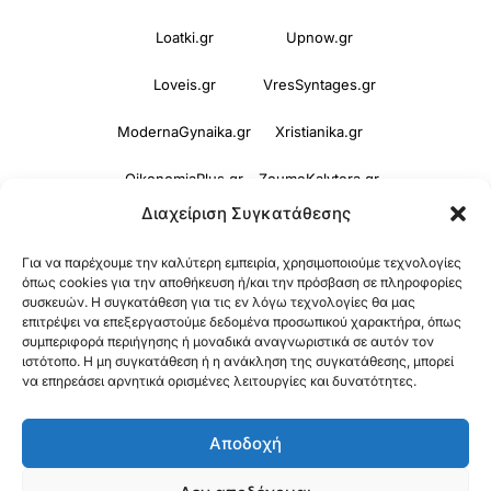
Loatki.gr
Upnow.gr
Loveis.gr
VresSyntages.gr
ModernaGynaika.gr
Xristianika.gr
OikonomiaPlus.gr
ZoumeKalytera.gr
Διαχείριση Συγκατάθεσης
Oikotropia.gr
ZoumeSpiti.gr
Για να παρέχουμε την καλύτερη εμπειρία, χρησιμοποιούμε τεχνολογίες
Perepet.gr
όπως cookies για την αποθήκευση ή/και την πρόσβαση σε πληροφορίες
συσκευών. Η συγκατάθεση για τις εν λόγω τεχνολογίες θα μας
επιτρέψει να επεξεργαστούμε δεδομένα προσωπικού χαρακτήρα, όπως
συμπεριφορά περιήγησης ή μοναδικά αναγνωριστικά σε αυτόν τον
© 2026
Orama Group
(Orama Group Μ.Ι.Κ.Ε.) |
ιστότοπο. Η μη συγκατάθεση ή η ανάκληση της συγκατάθεσης, μπορεί
Α.Φ.Μ. 801086294 – Δ.Ο.Υ. ΚΕΦΟΔΕ Αττικής |
να επηρεάσει αρνητικά ορισμένες λειτουργίες και δυνατότητες.
Γ.Ε.ΜΗ 148748903000 | Έδρα: Αθήνα, Ελλάδα |
Αποδοχή
Email: contact@orama-group.com