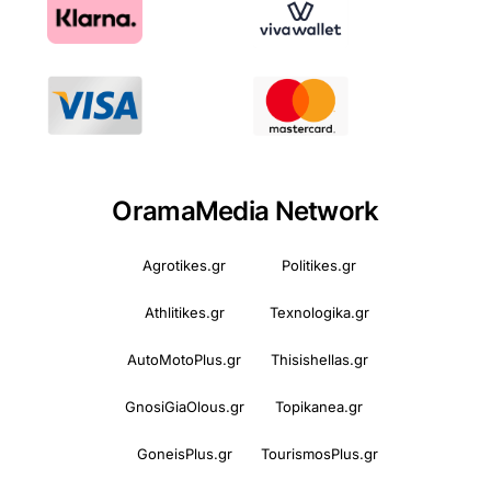
OramaMedia Network
Agrotikes.gr
Politikes.gr
Athlitikes.gr
Texnologika.gr
AutoMotoPlus.gr
Thisishellas.gr
GnosiGiaOlous.gr
Topikanea.gr
GoneisPlus.gr
TourismosPlus.gr