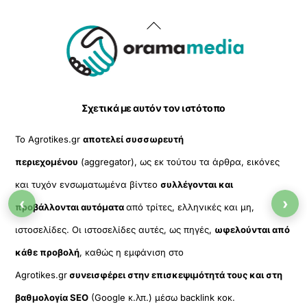
Back
To
Top
Σχετικά με αυτόν τον ιστότοπο
Το Agrotikes.gr
αποτελεί συσσωρευτή
περιεχομένου
(aggregator), ως εκ τούτου τα άρθρα, εικόνες
και τυχόν ενσωματωμένα βίντεο
συλλέγονται και
‹
›
προβάλλονται αυτόματα
από τρίτες, ελληνικές και μη,
ιστοσελίδες. Οι ιστοσελίδες αυτές, ως πηγές,
ωφελούνται από
κάθε προβολή
, καθώς η εμφάνιση στο
Agrotikes.gr
συνεισφέρει στην επισκεψιμότητά τους και στη
βαθμολογία SEO
(Google κ.λπ.) μέσω backlink κοκ.