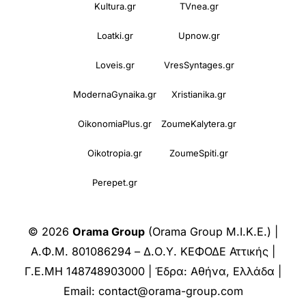
Kultura.gr
TVnea.gr
Loatki.gr
Upnow.gr
Loveis.gr
VresSyntages.gr
ModernaGynaika.gr
Xristianika.gr
OikonomiaPlus.gr
ZoumeKalytera.gr
Oikotropia.gr
ZoumeSpiti.gr
Perepet.gr
© 2026
Orama Group
(Orama Group Μ.Ι.Κ.Ε.) |
Α.Φ.Μ. 801086294 – Δ.Ο.Υ. ΚΕΦΟΔΕ Αττικής |
Γ.Ε.ΜΗ 148748903000 | Έδρα: Αθήνα, Ελλάδα |
Email: contact@orama-group.com