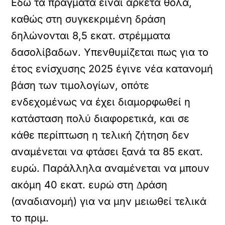
Εδώ τα πράγµατα είναι αρκετά θολά,
καθώς στη συγκεκριµένη δράση
δηλώνονται 8,5 εκατ. στρέµµατα
δασολίβαδων. Υπενθυµίζεται πως για το
έτος ενίσχυσης 2025 έγινε νέα κατανοµή
βάση των τιµολογίων, οπότε
ενδεχοµένως να έχει διαµορφωθεί η
κατάσταση πολύ διαφορετικά, και σε
κάθε περίπτωση η τελική ζήτηση δεν
αναµένεται να φτάσει ξανά τα 85 εκατ.
ευρώ. Παράλληλα αναµένεται να µπουν
ακόµη 40 εκατ. ευρώ στη ∆ράση
(αναδιανοµή) για να µην µειωθεί τελικά
το πριµ.