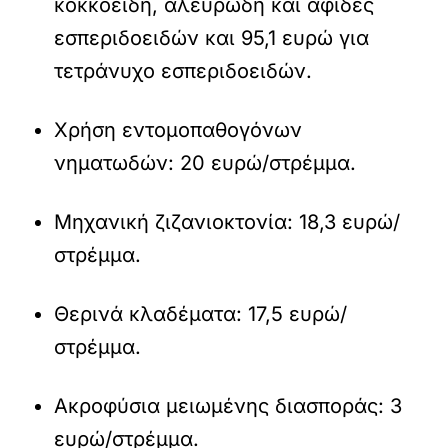
κοκκοειδή, αλευρώδη και αφίδες
εσπεριδοειδών και 95,1 ευρώ για
τετράνυχο εσπεριδοειδών.
Χρήση εντοµοπαθογόνων
νηµατωδών: 20 ευρώ/στρέµµα.
Μηχανική ζιζανιοκτονία: 18,3 ευρώ/
στρέµµα.
Θερινά κλαδέµατα: 17,5 ευρώ/
στρέµµα.
Ακροφύσια µειωµένης διασποράς: 3
ευρώ/στρέµµα.