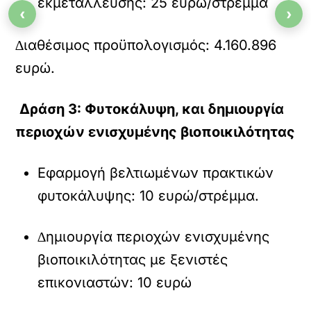
εκµετάλλευσης: 25 ευρώ/στρέµµα
‹
›
∆ιαθέσιµος προϋπολογισµός: 4.160.896
ευρώ.
∆ράση 3: Φυτοκάλυψη, και δηµιουργία
περιοχών ενισχυµένης βιοποικιλότητας
Εφαρµογή βελτιωµένων πρακτικών
φυτοκάλυψης: 10 ευρώ/στρέµµα.
∆ηµιουργία περιοχών ενισχυµένης
βιοποικιλότητας µε ξενιστές
επικονιαστών: 10 ευρώ