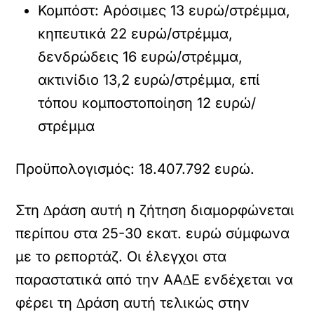
Κοµπόστ: Αρόσιµες 13 ευρώ/στρέµµα,
κηπευτικά 22 ευρώ/στρέµµα,
δενδρώδεις 16 ευρώ/στρέµµα,
ακτινίδιο 13,2 ευρώ/στρέµµα, επί
τόπου κοµποστοποίηση 12 ευρώ/
στρέµµα
Προϋπολογισµός: 18.407.792 ευρώ.
Στη ∆ράση αυτή η ζήτηση διαµορφώνεται
περίπου στα 25-30 εκατ. ευρώ σύµφωνα
µε το ρεπορτάζ. Οι έλεγχοι στα
παραστατικά από την ΑΑ∆Ε ενδέχεται να
φέρει τη ∆ράση αυτή τελικώς στην