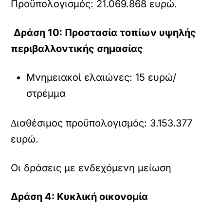
Προϋπολογισµός: 21.069.868 ευρώ.
∆ράση 10: Προστασία τοπίων υψηλής
περιβαλλοντικής σηµασίας
Μνηµειακοί ελαιώνες: 15 ευρώ/
στρέµµα
∆ιαθέσιµος προϋπολογισµός: 3.153.377
ευρώ.
Οι δράσεις µε ενδεχόµενη µείωση
∆ράση 4: Κυκλική οικονοµία