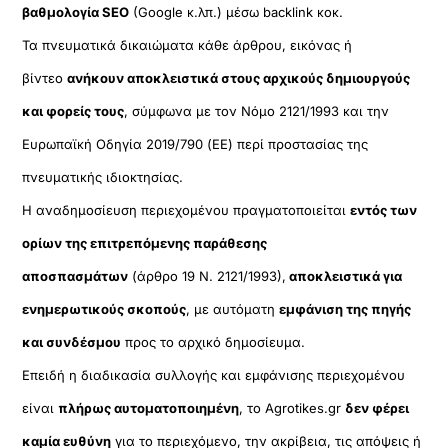
βαθμολογία SEO
(Google κ.λπ.) μέσω backlink κοκ.
Τα πνευματικά δικαιώματα κάθε άρθρου, εικόνας ή
βίντεο
ανήκουν αποκλειστικά στους αρχικούς δημιουργούς
και φορείς τους
, σύμφωνα με τον Νόμο 2121/1993 και την
Ευρωπαϊκή Οδηγία 2019/790 (ΕΕ) περί προστασίας της
πνευματικής ιδιοκτησίας.
Η αναδημοσίευση περιεχομένου πραγματοποιείται
εντός των
ορίων της επιτρεπόμενης παράθεσης
αποσπασμάτων
(άρθρο 19 Ν. 2121/1993),
αποκλειστικά για
ενημερωτικούς σκοπούς
, με αυτόματη
εμφάνιση της πηγής
και συνδέσμου
προς το αρχικό δημοσίευμα.
Επειδή η διαδικασία συλλογής και εμφάνισης περιεχομένου
είναι
πλήρως αυτοματοποιημένη
, το Agrotikes.gr
δεν φέρει
καμία ευθύνη
για το περιεχόμενο, την ακρίβεια, τις απόψεις ή