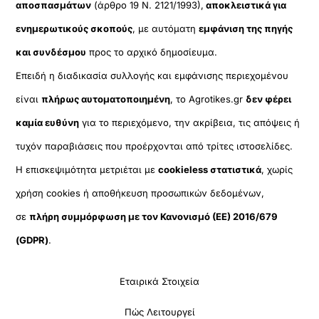
αποσπασμάτων
(άρθρο 19 Ν. 2121/1993),
αποκλειστικά για
ενημερωτικούς σκοπούς
, με αυτόματη
εμφάνιση της πηγής
και συνδέσμου
προς το αρχικό δημοσίευμα.
Επειδή η διαδικασία συλλογής και εμφάνισης περιεχομένου
είναι
πλήρως αυτοματοποιημένη
, το Agrotikes.gr
δεν φέρει
καμία ευθύνη
για το περιεχόμενο, την ακρίβεια, τις απόψεις ή
τυχόν παραβιάσεις που προέρχονται από τρίτες ιστοσελίδες.
Η επισκεψιμότητα μετριέται με
cookieless στατιστικά
, χωρίς
χρήση cookies ή αποθήκευση προσωπικών δεδομένων,
σε
πλήρη συμμόρφωση με τον Κανονισμό (ΕΕ) 2016/679
(GDPR)
.
Εταιρικά Στοιχεία
Πώς Λειτουργεί