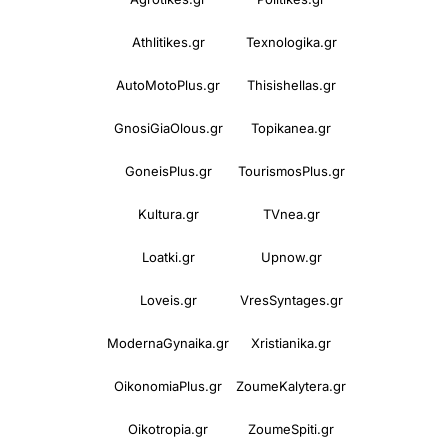
Athlitikes.gr
Texnologika.gr
AutoMotoPlus.gr
Thisishellas.gr
GnosiGiaOlous.gr
Topikanea.gr
GoneisPlus.gr
TourismosPlus.gr
Kultura.gr
TVnea.gr
Loatki.gr
Upnow.gr
Loveis.gr
VresSyntages.gr
ModernaGynaika.gr
Xristianika.gr
OikonomiaPlus.gr
ZoumeKalytera.gr
Oikotropia.gr
ZoumeSpiti.gr