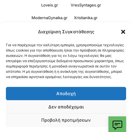
Loveis.gr
VresSyntages.gr
ModernaGynaika.gr
Xristianika.gr
OikonomiaPlus.gr
ZoumeKalytera.gr
Διαχείριση Συγκατάθεσης
Oikotropia.gr
ZoumeSpiti.gr
Για να παρέχουμε την καλύτερη εμπειρία, χρησιμοποιούμε τεχνολογίες
όπως cookies για την αποθήκευση ή/και την πρόσβαση σε πληροφορίες
συσκευών. Η συγκατάθεση για τις εν λόγω τεχνολογίες θα μας
Perepet.gr
επιτρέψει να επεξεργαστούμε δεδομένα προσωπικού χαρακτήρα, όπως
συμπεριφορά περιήγησης ή μοναδικά αναγνωριστικά σε αυτόν τον
ιστότοπο. Η μη συγκατάθεση ή η ανάκληση της συγκατάθεσης, μπορεί
© 2026
Orama Group
(Orama Group Μ.Ι.Κ.Ε.) |
να επηρεάσει αρνητικά ορισμένες λειτουργίες και δυνατότητες.
Α.Φ.Μ. 801086294 – Δ.Ο.Υ. ΚΕΦΟΔΕ Αττικής |
Αποδοχή
Γ.Ε.ΜΗ 148748903000 | Έδρα: Αθήνα, Ελλάδα |
Email: contact@orama-group.com
Δεν αποδέχομαι
Προβολή προτιμήσεων