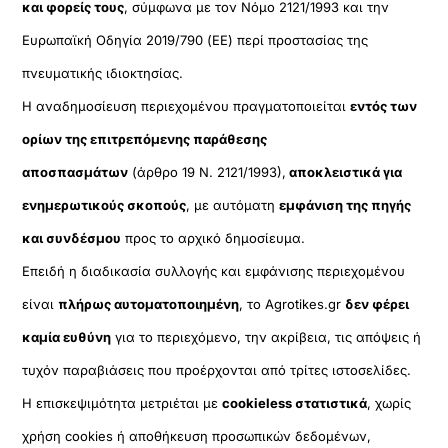
και φορείς τους
, σύμφωνα με τον Νόμο 2121/1993 και την
Ευρωπαϊκή Οδηγία 2019/790 (ΕΕ) περί προστασίας της
πνευματικής ιδιοκτησίας.
Η αναδημοσίευση περιεχομένου πραγματοποιείται
εντός των
ορίων της επιτρεπόμενης παράθεσης
αποσπασμάτων
(άρθρο 19 Ν. 2121/1993),
αποκλειστικά για
ενημερωτικούς σκοπούς
, με αυτόματη
εμφάνιση της πηγής
και συνδέσμου
προς το αρχικό δημοσίευμα.
Επειδή η διαδικασία συλλογής και εμφάνισης περιεχομένου
είναι
πλήρως αυτοματοποιημένη
, το Agrotikes.gr
δεν φέρει
καμία ευθύνη
για το περιεχόμενο, την ακρίβεια, τις απόψεις ή
τυχόν παραβιάσεις που προέρχονται από τρίτες ιστοσελίδες.
Η επισκεψιμότητα μετριέται με
cookieless στατιστικά
, χωρίς
χρήση cookies ή αποθήκευση προσωπικών δεδομένων,