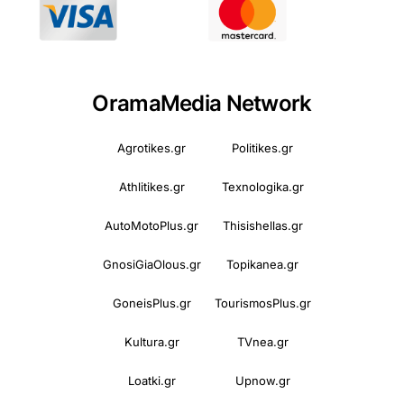
OramaMedia Network
Agrotikes.gr
Politikes.gr
Athlitikes.gr
Texnologika.gr
AutoMotoPlus.gr
Thisishellas.gr
GnosiGiaOlous.gr
Topikanea.gr
GoneisPlus.gr
TourismosPlus.gr
Kultura.gr
TVnea.gr
Loatki.gr
Upnow.gr