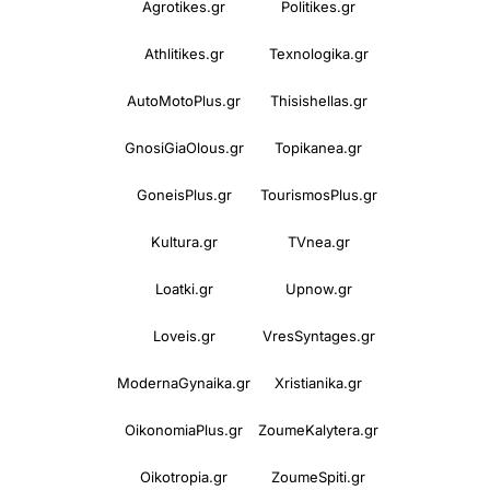
Agrotikes.gr
Politikes.gr
Athlitikes.gr
Texnologika.gr
AutoMotoPlus.gr
Thisishellas.gr
GnosiGiaOlous.gr
Topikanea.gr
GoneisPlus.gr
TourismosPlus.gr
Kultura.gr
TVnea.gr
Loatki.gr
Upnow.gr
Loveis.gr
VresSyntages.gr
ModernaGynaika.gr
Xristianika.gr
OikonomiaPlus.gr
ZoumeKalytera.gr
Oikotropia.gr
ZoumeSpiti.gr