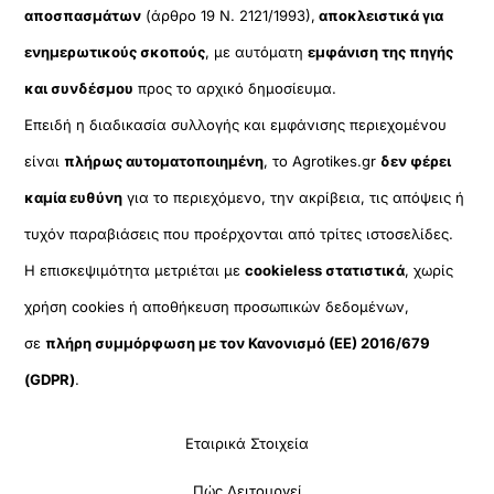
αποσπασμάτων
(άρθρο 19 Ν. 2121/1993),
αποκλειστικά για
ενημερωτικούς σκοπούς
, με αυτόματη
εμφάνιση της πηγής
και συνδέσμου
προς το αρχικό δημοσίευμα.
Επειδή η διαδικασία συλλογής και εμφάνισης περιεχομένου
είναι
πλήρως αυτοματοποιημένη
, το Agrotikes.gr
δεν φέρει
καμία ευθύνη
για το περιεχόμενο, την ακρίβεια, τις απόψεις ή
τυχόν παραβιάσεις που προέρχονται από τρίτες ιστοσελίδες.
Η επισκεψιμότητα μετριέται με
cookieless στατιστικά
, χωρίς
χρήση cookies ή αποθήκευση προσωπικών δεδομένων,
σε
πλήρη συμμόρφωση με τον Κανονισμό (ΕΕ) 2016/679
(GDPR)
.
Εταιρικά Στοιχεία
Πώς Λειτουργεί