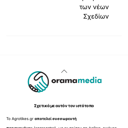
των νέων
Σχεδίων
Back
To
Top
Σχετικά με αυτόν τον ιστότοπο
Το Agrotikes.gr
αποτελεί συσσωρευτή
περιεχομένου
(aggregator), ως εκ τούτου τα άρθρα, εικόνες