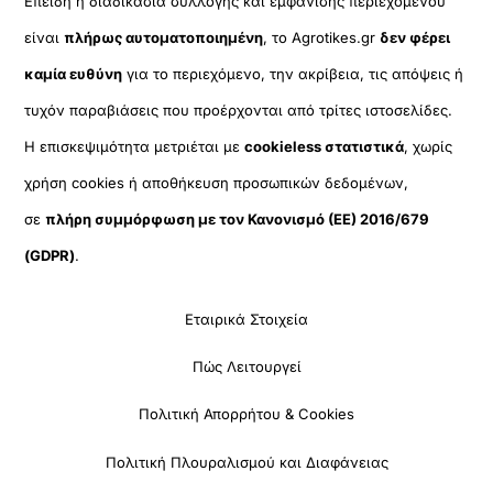
Επειδή η διαδικασία συλλογής και εμφάνισης περιεχομένου
είναι
πλήρως αυτοματοποιημένη
, το Agrotikes.gr
δεν φέρει
καμία ευθύνη
για το περιεχόμενο, την ακρίβεια, τις απόψεις ή
τυχόν παραβιάσεις που προέρχονται από τρίτες ιστοσελίδες.
Η επισκεψιμότητα μετριέται με
cookieless στατιστικά
, χωρίς
χρήση cookies ή αποθήκευση προσωπικών δεδομένων,
σε
πλήρη συμμόρφωση με τον Κανονισμό (ΕΕ) 2016/679
(GDPR)
.
Εταιρικά Στοιχεία
Πώς Λειτουργεί
Πολιτική Απορρήτου & Cookies
Πολιτική Πλουραλισμού και Διαφάνειας