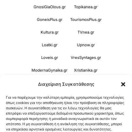
GnosiGiaOlous.gr
Topikanea.gr
GoneisPlus.gr
TourismosPlus.gr
Kultura.gr
TVnea.gr
Loatki.gr
Upnow.gr
Loveis.gr
VresSyntages.gr
ModernaGynaika.gr
Xristianika.gr
OikonomiaPlus.gr
ZoumeKalytera.gr
Διαχείριση Συγκατάθεσης
Oikotropia.gr
ZoumeSpiti.gr
Για να παρέχουμε την καλύτερη εμπειρία, χρησιμοποιούμε τεχνολογίες
όπως cookies για την αποθήκευση ή/και την πρόσβαση σε πληροφορίες
συσκευών. Η συγκατάθεση για τις εν λόγω τεχνολογίες θα μας
Perepet.gr
επιτρέψει να επεξεργαστούμε δεδομένα προσωπικού χαρακτήρα, όπως
συμπεριφορά περιήγησης ή μοναδικά αναγνωριστικά σε αυτόν τον
ιστότοπο. Η μη συγκατάθεση ή η ανάκληση της συγκατάθεσης, μπορεί
© 2026
Orama Group
(Orama Group Μ.Ι.Κ.Ε.) |
να επηρεάσει αρνητικά ορισμένες λειτουργίες και δυνατότητες.