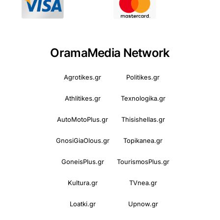
OramaMedia Network
Agrotikes.gr
Politikes.gr
Athlitikes.gr
Texnologika.gr
AutoMotoPlus.gr
Thisishellas.gr
GnosiGiaOlous.gr
Topikanea.gr
GoneisPlus.gr
TourismosPlus.gr
Kultura.gr
TVnea.gr
Loatki.gr
Upnow.gr