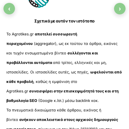
Top
‹
›
Σχετικά με αυτόν τον ιστότοπο
Το Agrotikes.gr
αποτελεί συσσωρευτή
περιεχομένου
(aggregator), ως εκ τούτου τα άρθρα, εικόνες
και τυχόν ενσωματωμένα βίντεο
συλλέγονται και
προβάλλονται αυτόματα
από τρίτες, ελληνικές και μη,
ιστοσελίδες. Οι ιστοσελίδες αυτές, ως πηγές,
ωφελούνται από
κάθε προβολή
, καθώς η εμφάνιση στο
Agrotikes.gr
συνεισφέρει στην επισκεψιμότητά τους και στη
βαθμολογία SEO
(Google κ.λπ.) μέσω backlink κοκ.
Τα πνευματικά δικαιώματα κάθε άρθρου, εικόνας ή
βίντεο
ανήκουν αποκλειστικά στους αρχικούς δημιουργούς
και φορείς τους
, σύμφωνα με τον Νόμο 2121/1993 και την