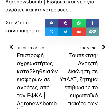
Agronewsbomb | Ειδήσεις και νέα για
αγρότες και κτηνοτρόφους
.
«
»
ΠΡΟΗΓΟΥΜΕΝΟ
ΕΠΟΜΕΝΟ
Επιστροφή
Τουπεκτσή:
αχρεωστήτως
Ανοιχτή
καταβληθεισών
έκκληση σε
εισφορών σε
ΥπΑΑΤ, ζήτημα
αγρότες από
επιβίωσης το
τον ΕΦΚΑ |
ευρωπαϊκό
Agronewsbomb
πακέτο των