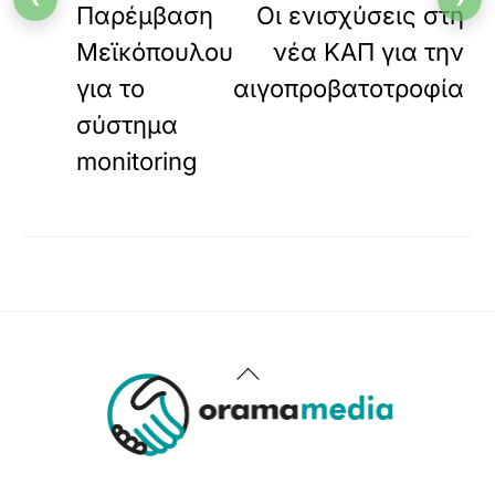
Παρέμβαση
Οι ενισχύσεις στη
Μεϊκόπουλου
νέα ΚΑΠ για την
για το
αιγοπροβατοτροφία
σύστημα
monitoring
Back
To
Top