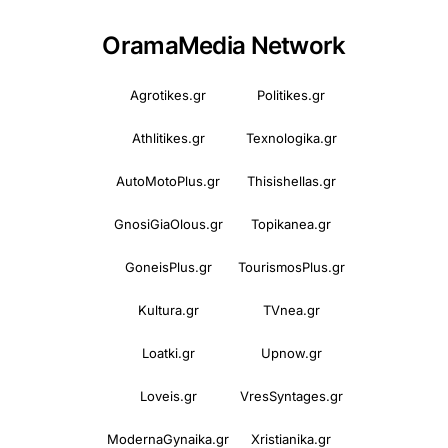
OramaMedia Network
Agrotikes.gr
Politikes.gr
Athlitikes.gr
Texnologika.gr
AutoMotoPlus.gr
Thisishellas.gr
GnosiGiaOlous.gr
Topikanea.gr
GoneisPlus.gr
TourismosPlus.gr
Kultura.gr
TVnea.gr
Loatki.gr
Upnow.gr
Loveis.gr
VresSyntages.gr
ModernaGynaika.gr
Xristianika.gr