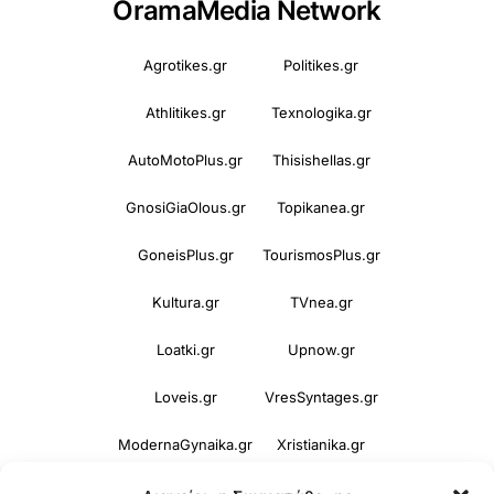
OramaMedia Network
Agrotikes.gr
Politikes.gr
Athlitikes.gr
Texnologika.gr
AutoMotoPlus.gr
Thisishellas.gr
GnosiGiaOlous.gr
Topikanea.gr
GoneisPlus.gr
TourismosPlus.gr
Kultura.gr
TVnea.gr
Loatki.gr
Upnow.gr
Loveis.gr
VresSyntages.gr
ModernaGynaika.gr
Xristianika.gr
OikonomiaPlus.gr
ZoumeKalytera.gr