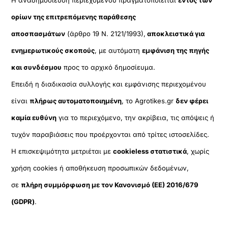
Η αναδημοσίευση περιεχομένου πραγματοποιείται
εντός των
ορίων της επιτρεπόμενης παράθεσης
αποσπασμάτων
(άρθρο 19 Ν. 2121/1993),
αποκλειστικά για
ενημερωτικούς σκοπούς
, με αυτόματη
εμφάνιση της πηγής
και συνδέσμου
προς το αρχικό δημοσίευμα.
Επειδή η διαδικασία συλλογής και εμφάνισης περιεχομένου
είναι
πλήρως αυτοματοποιημένη
, το Agrotikes.gr
δεν φέρει
καμία ευθύνη
για το περιεχόμενο, την ακρίβεια, τις απόψεις ή
τυχόν παραβιάσεις που προέρχονται από τρίτες ιστοσελίδες.
Η επισκεψιμότητα μετριέται με
cookieless στατιστικά
, χωρίς
χρήση cookies ή αποθήκευση προσωπικών δεδομένων,
σε
πλήρη συμμόρφωση με τον Κανονισμό (ΕΕ) 2016/679
(GDPR)
.