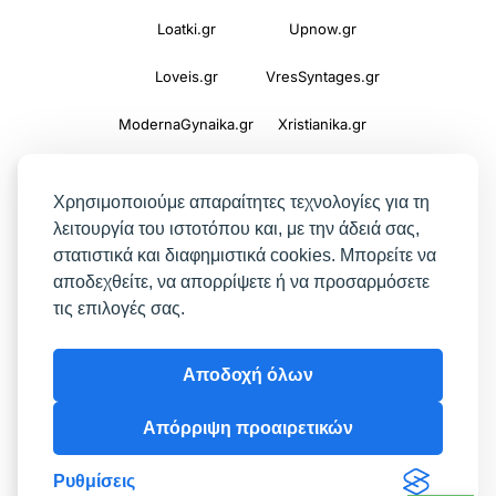
Loatki.gr
Upnow.gr
Loveis.gr
VresSyntages.gr
ModernaGynaika.gr
Xristianika.gr
OikonomiaPlus.gr
ZoumeKalytera.gr
Χρησιμοποιούμε απαραίτητες τεχνολογίες για τη
Oikotropia.gr
ZoumeSpiti.gr
λειτουργία του ιστοτόπου και, με την άδειά σας,
στατιστικά και διαφημιστικά cookies. Μπορείτε να
Perepet.gr
αποδεχθείτε, να απορρίψετε ή να προσαρμόσετε
τις επιλογές σας.
© 2026
Orama Group
(Orama Group Μ.Ι.Κ.Ε.) |
Αποδοχή όλων
Α.Φ.Μ. 801086294 – Δ.Ο.Υ. ΚΕΦΟΔΕ Αττικής |
Γ.Ε.ΜΗ 148748903000 | Έδρα: Αθήνα, Ελλάδα |
Απόρριψη προαιρετικών
Email: contact@orama-group.com
Ρυθμίσεις