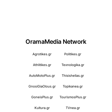
OramaMedia Network
Agrotikes.gr
Politikes.gr
Athlitikes.gr
Texnologika.gr
AutoMotoPlus.gr
Thisishellas.gr
GnosiGiaOlous.gr
Topikanea.gr
GoneisPlus.gr
TourismosPlus.gr
Kultura.gr
TVnea.gr