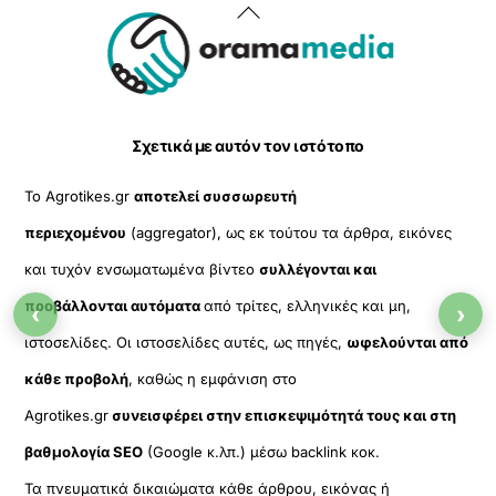
Back
To
Top
Σχετικά με αυτόν τον ιστότοπο
Το Agrotikes.gr
αποτελεί συσσωρευτή
περιεχομένου
(aggregator), ως εκ τούτου τα άρθρα, εικόνες
και τυχόν ενσωματωμένα βίντεο
συλλέγονται και
προβάλλονται αυτόματα
από τρίτες, ελληνικές και μη,
‹
›
ιστοσελίδες. Οι ιστοσελίδες αυτές, ως πηγές,
ωφελούνται από
κάθε προβολή
, καθώς η εμφάνιση στο
Agrotikes.gr
συνεισφέρει στην επισκεψιμότητά τους και στη
βαθμολογία SEO
(Google κ.λπ.) μέσω backlink κοκ.
Τα πνευματικά δικαιώματα κάθε άρθρου, εικόνας ή