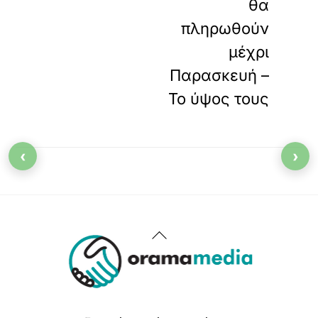
θα
πληρωθούν
μέχρι
Παρασκευή –
Το ύψος τους
‹
›
Back
To
Top