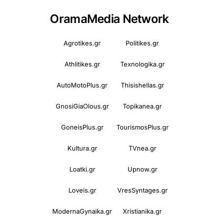
OramaMedia Network
Agrotikes.gr
Politikes.gr
Athlitikes.gr
Texnologika.gr
AutoMotoPlus.gr
Thisishellas.gr
GnosiGiaOlous.gr
Topikanea.gr
GoneisPlus.gr
TourismosPlus.gr
Kultura.gr
TVnea.gr
Loatki.gr
Upnow.gr
Loveis.gr
VresSyntages.gr
ModernaGynaika.gr
Xristianika.gr