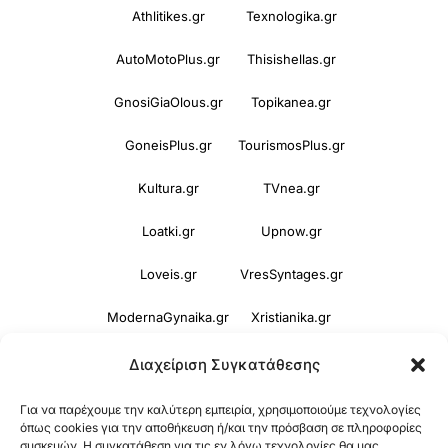
Athlitikes.gr
Texnologika.gr
AutoMotoPlus.gr
Thisishellas.gr
GnosiGiaOlous.gr
Topikanea.gr
GoneisPlus.gr
TourismosPlus.gr
Kultura.gr
TVnea.gr
Loatki.gr
Upnow.gr
Loveis.gr
VresSyntages.gr
ModernaGynaika.gr
Xristianika.gr
OikonomiaPlus.gr
ZoumeKalytera.gr
Διαχείριση Συγκατάθεσης
Oikotropia.gr
ZoumeSpiti.gr
Για να παρέχουμε την καλύτερη εμπειρία, χρησιμοποιούμε τεχνολογίες
όπως cookies για την αποθήκευση ή/και την πρόσβαση σε πληροφορίες
συσκευών. Η συγκατάθεση για τις εν λόγω τεχνολογίες θα μας
Perepet.gr