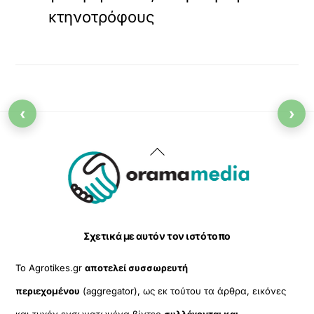
κτηνοτρόφους
‹
›
Back
To
Top
Σχετικά με αυτόν τον ιστότοπο
Το Agrotikes.gr
αποτελεί συσσωρευτή
περιεχομένου
(aggregator), ως εκ τούτου τα άρθρα, εικόνες
και τυχόν ενσωματωμένα βίντεο
συλλέγονται και