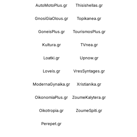
AutoMotoPlus.gr
Thisishellas.gr
GnosiGiaOlous.gr
Topikanea.gr
GoneisPlus.gr
TourismosPlus.gr
Kultura.gr
TVnea.gr
Loatki.gr
Upnow.gr
Loveis.gr
VresSyntages.gr
ModernaGynaika.gr
Xristianika.gr
OikonomiaPlus.gr
ZoumeKalytera.gr
Oikotropia.gr
ZoumeSpiti.gr
Perepet.gr