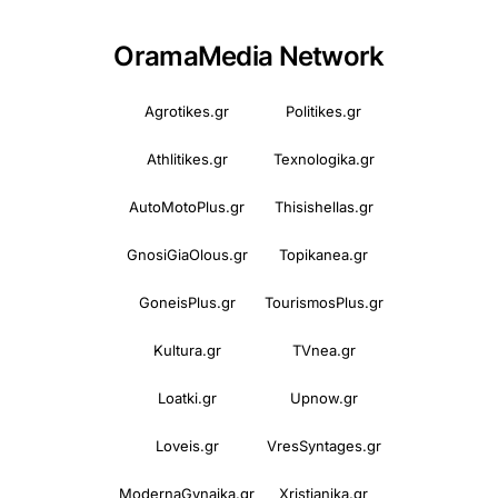
OramaMedia Network
Agrotikes.gr
Politikes.gr
Athlitikes.gr
Texnologika.gr
AutoMotoPlus.gr
Thisishellas.gr
GnosiGiaOlous.gr
Topikanea.gr
GoneisPlus.gr
TourismosPlus.gr
Kultura.gr
TVnea.gr
Loatki.gr
Upnow.gr
Loveis.gr
VresSyntages.gr
ModernaGynaika.gr
Xristianika.gr