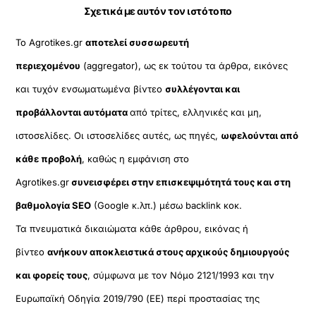
Σχετικά με αυτόν τον ιστότοπο
Το Agrotikes.gr
αποτελεί συσσωρευτή
περιεχομένου
(aggregator), ως εκ τούτου τα άρθρα, εικόνες
και τυχόν ενσωματωμένα βίντεο
συλλέγονται και
προβάλλονται αυτόματα
από τρίτες, ελληνικές και μη,
ιστοσελίδες. Οι ιστοσελίδες αυτές, ως πηγές,
ωφελούνται από
κάθε προβολή
, καθώς η εμφάνιση στο
Agrotikes.gr
συνεισφέρει στην επισκεψιμότητά τους και στη
βαθμολογία SEO
(Google κ.λπ.) μέσω backlink κοκ.
Τα πνευματικά δικαιώματα κάθε άρθρου, εικόνας ή
βίντεο
ανήκουν αποκλειστικά στους αρχικούς δημιουργούς
και φορείς τους
, σύμφωνα με τον Νόμο 2121/1993 και την
Ευρωπαϊκή Οδηγία 2019/790 (ΕΕ) περί προστασίας της