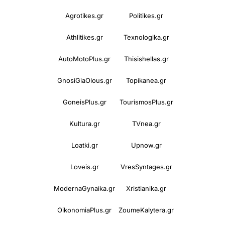
Agrotikes.gr
Politikes.gr
Athlitikes.gr
Texnologika.gr
AutoMotoPlus.gr
Thisishellas.gr
GnosiGiaOlous.gr
Topikanea.gr
GoneisPlus.gr
TourismosPlus.gr
Kultura.gr
TVnea.gr
Loatki.gr
Upnow.gr
Loveis.gr
VresSyntages.gr
ModernaGynaika.gr
Xristianika.gr
OikonomiaPlus.gr
ZoumeKalytera.gr