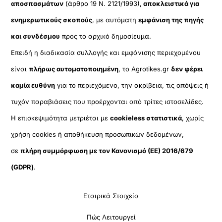
αποσπασμάτων
(άρθρο 19 Ν. 2121/1993),
αποκλειστικά για
ενημερωτικούς σκοπούς
, με αυτόματη
εμφάνιση της πηγής
και συνδέσμου
προς το αρχικό δημοσίευμα.
Επειδή η διαδικασία συλλογής και εμφάνισης περιεχομένου
είναι
πλήρως αυτοματοποιημένη
, το Agrotikes.gr
δεν φέρει
καμία ευθύνη
για το περιεχόμενο, την ακρίβεια, τις απόψεις ή
τυχόν παραβιάσεις που προέρχονται από τρίτες ιστοσελίδες.
Η επισκεψιμότητα μετριέται με
cookieless στατιστικά
, χωρίς
χρήση cookies ή αποθήκευση προσωπικών δεδομένων,
σε
πλήρη συμμόρφωση με τον Κανονισμό (ΕΕ) 2016/679
(GDPR)
.
Εταιρικά Στοιχεία
Πώς Λειτουργεί