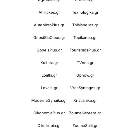
Athlitikes.gr
Texnologika.gr
AutoMotoPlus.gr
Thisishellas.gr
GnosiGiaOlous.gr
Topikanea.gr
GoneisPlus.gr
TourismosPlus.gr
Kultura.gr
TVnea.gr
Loatki.gr
Upnow.gr
Loveis.gr
VresSyntages.gr
ModernaGynaika.gr
Xristianika.gr
OikonomiaPlus.gr
ZoumeKalytera.gr
Oikotropia.gr
ZoumeSpiti.gr