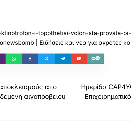
tinotrofon-i-topothetisi-volon-sta-provata-oi
onewsbomb | Ειδήσεις και νέα για αγρότες κ
 αποκλεισμούς από
Ημερίδα CAP4Y
εδεμένη αιγοπρόβειου
Επιχειρηματικ