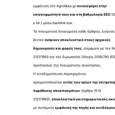
εμφάνιση στο Agrotikes.gr
συνεισφέρει στην
επισκεψιμότητά τους και στη βαθμολογία SEO
(G
κ.λπ.) μέσω backlink κοκ.
Τα πνευματικά δικαιώματα κάθε άρθρου, εικόνας
βίντεο
ανήκουν αποκλειστικά στους αρχικούς
δημιουργούς και φορείς τους
, σύμφωνα με τον Ν
2121/1993 και την Ευρωπαϊκή Οδηγία 2019/790 (ΕΕ
προστασίας της πνευματικής ιδιοκτησίας.
Η αναδημοσίευση περιεχομένου
πραγματοποιείται
εντός των ορίων της επιτρεπ
παράθεσης αποσπασμάτων
(άρθρο 19 Ν.
2121/1993),
αποκλειστικά για ενημερωτικούς σκ
με αυτόματη
εμφάνιση της πηγής και συνδέσμο