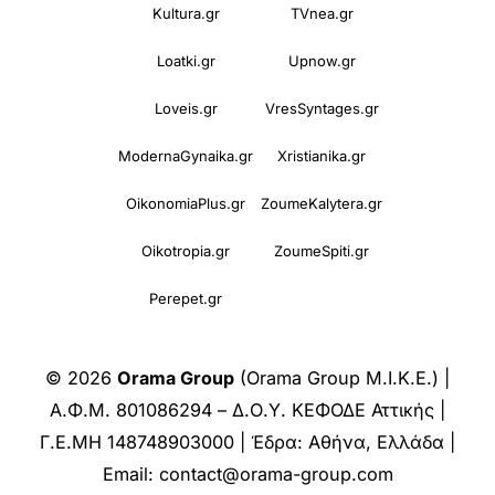
Kultura.gr
TVnea.gr
Loatki.gr
Upnow.gr
Loveis.gr
VresSyntages.gr
ModernaGynaika.gr
Xristianika.gr
OikonomiaPlus.gr
ZoumeKalytera.gr
Oikotropia.gr
ZoumeSpiti.gr
Perepet.gr
© 2026
Orama Group
(Orama Group Μ.Ι.Κ.Ε.) |
Α.Φ.Μ. 801086294 – Δ.Ο.Υ. ΚΕΦΟΔΕ Αττικής |
Γ.Ε.ΜΗ 148748903000 | Έδρα: Αθήνα, Ελλάδα |
Email: contact@orama-group.com