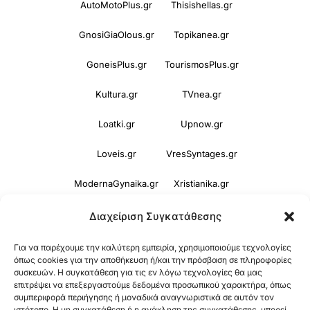
AutoMotoPlus.gr
Thisishellas.gr
GnosiGiaOlous.gr
Topikanea.gr
GoneisPlus.gr
TourismosPlus.gr
Kultura.gr
TVnea.gr
Loatki.gr
Upnow.gr
Loveis.gr
VresSyntages.gr
ModernaGynaika.gr
Xristianika.gr
OikonomiaPlus.gr
ZoumeKalytera.gr
Διαχείριση Συγκατάθεσης
Oikotropia.gr
ZoumeSpiti.gr
Για να παρέχουμε την καλύτερη εμπειρία, χρησιμοποιούμε τεχνολογίες
όπως cookies για την αποθήκευση ή/και την πρόσβαση σε πληροφορίες
συσκευών. Η συγκατάθεση για τις εν λόγω τεχνολογίες θα μας
Perepet.gr
επιτρέψει να επεξεργαστούμε δεδομένα προσωπικού χαρακτήρα, όπως
συμπεριφορά περιήγησης ή μοναδικά αναγνωριστικά σε αυτόν τον
ιστότοπο. Η μη συγκατάθεση ή η ανάκληση της συγκατάθεσης, μπορεί