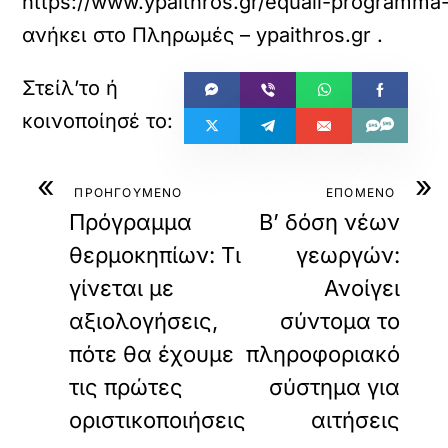
https://www.ypaithros.gr/equall-programma-e
ανήκει στο
Πληρωμές – ypaithros.gr
.
«
»
ΠΡΟΗΓΟΥΜΕΝΟ
ΕΠΟΜΕΝΟ
Πρόγραμμα
Β’ δόση νέων
θερμοκηπίων: Τι
γεωργών:
γίνεται με
Ανοίγει
αξιολογήσεις,
σύντομα το
πότε θα έχουμε
πληροφοριακό
τις πρώτες
σύστημα για
οριστικοποιήσεις
αιτήσεις