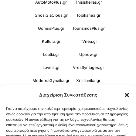
AutoMotoPlus.gr
Thisishellas.gr
GnosiGiaOlous.gr
Topikanea.gr
GoneisPlus.gr
TourismosPlus.gr
Kultura.gr
TVnea.gr
Loatki.gr
Upnow.gr
Loveis.gr
VresSyntages.gr
ModernaGynaika.gr
Xristianika.gr
OikonomiaPlus.gr
ZoumeKalytera.gr
Διαχείριση Συγκατάθεσης
Oikotropia.gr
ZoumeSpiti.gr
Για να παρέχουμε την καλύτερη εμπειρία, χρησιμοποιούμε τεχνολογίες
όπως cookies για την αποθήκευση ή/και την πρόσβαση σε πληροφορίες
συσκευών. Η συγκατάθεση για τις εν λόγω τεχνολογίες θα μας
Perepet.gr
επιτρέψει να επεξεργαστούμε δεδομένα προσωπικού χαρακτήρα, όπως
συμπεριφορά περιήγησης ή μοναδικά αναγνωριστικά σε αυτόν τον
ιστότοπο. Η μη συγκατάθεση ή η ανάκληση της συγκατάθεσης, μπορεί