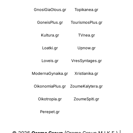
GnosiGiaOlous.gr
Topikanea.gr
GoneisPlus.gr
TourismosPlus.gr
Kultura.gr
TVnea.gr
Loatki.gr
Upnow.gr
Loveis.gr
VresSyntages.gr
ModernaGynaika.gr
Xristianika.gr
OikonomiaPlus.gr
ZoumeKalytera.gr
Oikotropia.gr
ZoumeSpiti.gr
Perepet.gr
© 2026
Orama Group
(Orama Group Μ.Ι.Κ.Ε.) |