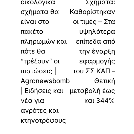
οικολογικά
Σχήματα:
σχήματα θα
Καθορίστηκαν
είναι στο
οι τιμές – Στα
πακέτο
υψηλότερα
πληρωμών και
επίπεδα από
πότε θα
την έναρξη
“τρέξουν” οι
εφαρμογής
πιστώσεις |
του ΣΣ ΚΑΠ –
Agronewsbomb
Θετική
| Ειδήσεις και
μεταβολή έως
νέα για
και 344%
αγρότες και
κτηνοτρόφους