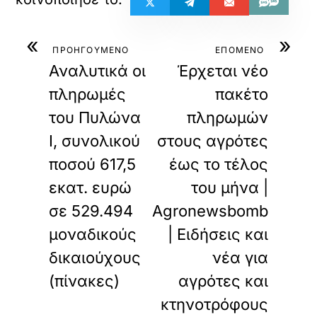
«
»
ΠΡΟΗΓΟΥΜΕΝΟ
ΕΠΟΜΕΝΟ
Αναλυτικά οι
Έρχεται νέο
πληρωμές
πακέτο
του Πυλώνα
πληρωμών
Ι, συνολικού
στους αγρότες
ποσού 617,5
έως το τέλος
εκατ. ευρώ
του μήνα |
σε 529.494
Agronewsbomb
μοναδικούς
| Ειδήσεις και
δικαιούχους
νέα για
(πίνακες)
αγρότες και
κτηνοτρόφους