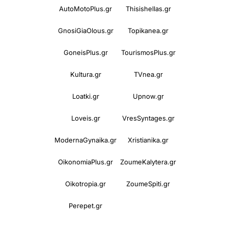
AutoMotoPlus.gr
Thisishellas.gr
GnosiGiaOlous.gr
Topikanea.gr
GoneisPlus.gr
TourismosPlus.gr
Kultura.gr
TVnea.gr
Loatki.gr
Upnow.gr
Loveis.gr
VresSyntages.gr
ModernaGynaika.gr
Xristianika.gr
OikonomiaPlus.gr
ZoumeKalytera.gr
Oikotropia.gr
ZoumeSpiti.gr
Perepet.gr