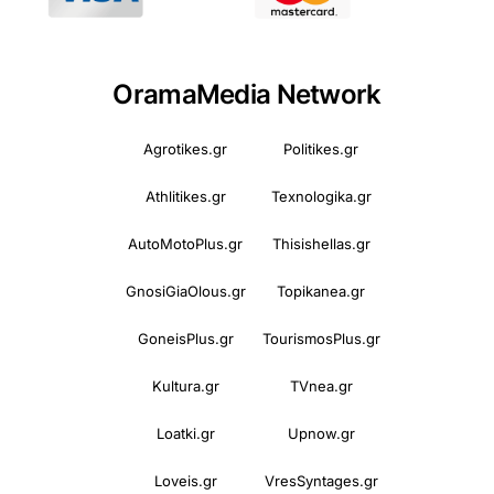
OramaMedia Network
Agrotikes.gr
Politikes.gr
Athlitikes.gr
Texnologika.gr
AutoMotoPlus.gr
Thisishellas.gr
GnosiGiaOlous.gr
Topikanea.gr
GoneisPlus.gr
TourismosPlus.gr
Kultura.gr
TVnea.gr
Loatki.gr
Upnow.gr
Loveis.gr
VresSyntages.gr