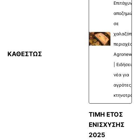
Επιτάχυνση
αποζημιώσ
σε
χαλαζόπληκ
περιοχές |
ΚΑΘΕΣΤΩΣ
Agronewsb
| Ειδήσεις κ
νέα για
αγρότες και
κτηνοτρόφο
ΤΙΜΗ ΕΤΟΣ
ΕΝΙΣΧΥΣΗΣ
2025