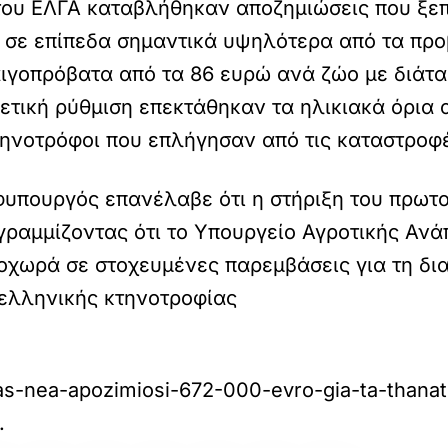
υ ΕΛΓΑ καταβλήθηκαν αποζημιώσεις που ξεπέ
 σε επίπεδα σημαντικά υψηλότερα από τα προ
αιγοπρόβατα από τα 86 ευρώ ανά ζώο με διάτ
θετική ρύθμιση επεκτάθηκαν τα ηλικιακά όρια
ηνοτρόφοι που επλήγησαν από τις καταστροφ
φυπουργός επανέλαβε ότι η στήριξη του πρωτ
γραμμίζοντας ότι το Υπουργείο Αγροτικής Ανά
ροχωρά σε στοχευμένες παρεμβάσεις για τη δ
 ελληνικής κτηνοτροφίας
as-nea-apozimiosi-672-000-evro-gia-ta-thanat
.