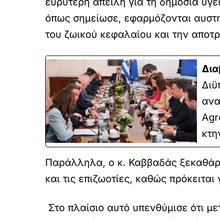
ευρύτερη απειλή για τη δημόσια υγεί
όπως σημείωσε, εφαρμόζονται αυστη
του ζωικού κεφαλαίου και την απο
Δια
Διϋ
ανα
Agr
κτη
Παράλληλα, ο κ. Καββαδάς ξεκαθάρισ
και τις επιζωοτίες, καθώς πρόκειται
Στο πλαίσιο αυτό υπενθύμισε ότι με