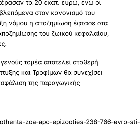
ρασαν τα 20 εκατ. ευρώ, ενώ οι
βλεπόμενα στον κανονισμό του
αξη νόμου η αποζημίωση έφτασε στα
 αποζημίωσης του ζωικού κεφαλαίου,
ές.
ογενούς τομέα αποτελεί σταθερή
πτυξης και Τροφίμων θα συνεχίσει
ιασφάλιση της παραγωγικής
othenta-zoa-apo-epizooties-238-766-evro-sti-