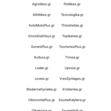
Agrotikes.gr
Politikes.gr
Athlitikes.gr
Texnologika.gr
AutoMotoPlus.gr
Thisishellas.gr
GnosiGiaOlous.gr
Topikanea.gr
GoneisPlus.gr
TourismosPlus.gr
Kultura.gr
TVnea.gr
Loatki.gr
Upnow.gr
Loveis.gr
VresSyntages.gr
ModernaGynaika.gr
Xristianika.gr
OikonomiaPlus.gr
ZoumeKalytera.gr
Oikotropia.gr
ZoumeSpiti.gr