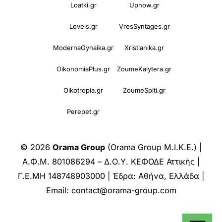
Loatki.gr
Upnow.gr
Loveis.gr
VresSyntages.gr
ModernaGynaika.gr
Xristianika.gr
OikonomiaPlus.gr
ZoumeKalytera.gr
Oikotropia.gr
ZoumeSpiti.gr
Perepet.gr
© 2026
Orama Group
(Orama Group Μ.Ι.Κ.Ε.) |
Α.Φ.Μ. 801086294 – Δ.Ο.Υ. ΚΕΦΟΔΕ Αττικής |
Γ.Ε.ΜΗ 148748903000 | Έδρα: Αθήνα, Ελλάδα |
Email: contact@orama-group.com