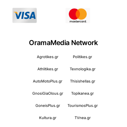
OramaMedia Network
Agrotikes.gr
Politikes.gr
Athlitikes.gr
Texnologika.gr
AutoMotoPlus.gr
Thisishellas.gr
GnosiGiaOlous.gr
Topikanea.gr
GoneisPlus.gr
TourismosPlus.gr
Kultura.gr
TVnea.gr